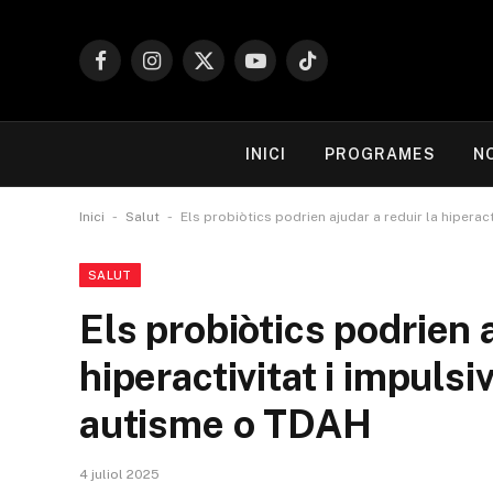
Facebook
Instagram
X
YouTube
TikTok
(Twitter)
INICI
PROGRAMES
N
-
-
Inici
Salut
Els probiòtics podrien ajudar a reduir la hiperac
SALUT
Els probiòtics podrien a
hiperactivitat i impulsi
autisme o TDAH
4 juliol 2025