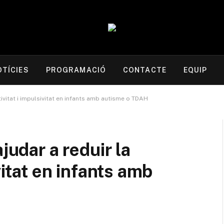
OTÍCIES
PROGRAMACIÓ
CONTACTE
EQUIP
tivitat i impulsivitat en infants amb autisme o TDAH
judar a reduir la
vitat en infants amb