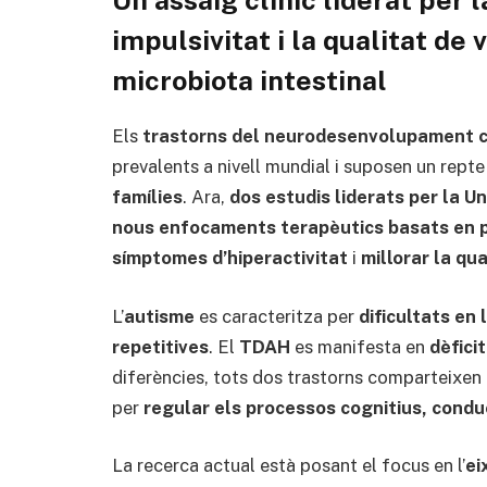
impulsivitat i la qualitat de 
microbiota intestinal
Els
trastorns del neurodesenvolupament c
prevalents a nivell mundial i suposen un repte
famílies
. Ara,
dos estudis liderats per la Uni
nous enfocaments terapèutics basats en p
símptomes d’hiperactivitat
i
millorar la qua
L’
autisme
es caracteritza per
dificultats en 
repetitives
. El
TDAH
es manifesta en
dèficit
diferències, tots dos trastorns comparteixen
per
regular els processos cognitius, condu
La recerca actual està posant el focus en l’
ei