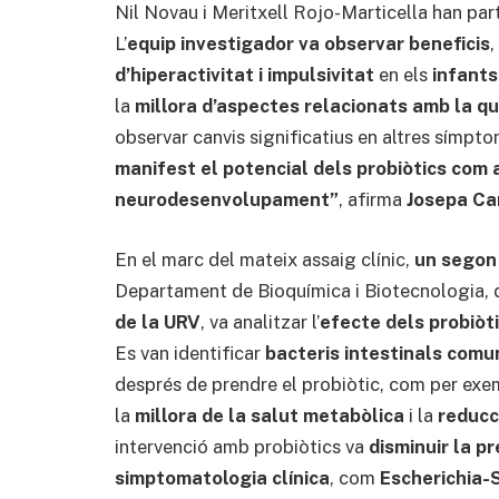
Nil Novau i Meritxell Rojo-Marticella han parti
L’
equip investigador va observar beneficis
,
d’hiperactivitat i impulsivitat
en els
infants
la
millora d’aspectes relacionats amb la qu
observar canvis significatius en altres símpt
manifest el potencial dels probiòtics com
neurodesenvolupament”
, afirma
Josepa Ca
En el marc del mateix assaig clínic,
un segon 
Departament de Bioquímica i Biotecnologia, 
de la URV
, va analitzar l’
efecte dels probiòti
Es van identificar
bacteris intestinals comu
després de prendre el probiòtic, com per exe
la
millora de la salut metabòlica
i la
reducc
intervenció amb probiòtics va
disminuir la p
simptomatologia clínica
, com
Escherichia-