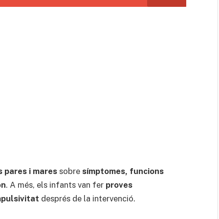
s pares i mares
sobre
símptomes, funcions
on
. A més, els infants van fer
proves
mpulsivitat
després de la intervenció.