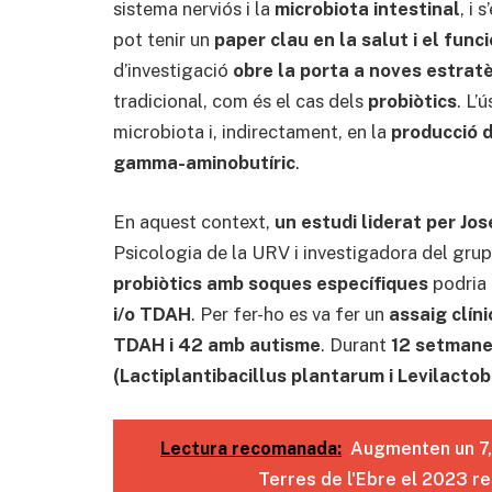
sistema nerviós i la
microbiota intestinal
, i
pot tenir un
paper clau en la salut i el fun
d’investigació
obre la porta a noves estrat
tradicional, com és el cas dels
probiòtics
. L’
microbiota i, indirectament, en la
producció 
gamma-aminobutíric
.
En aquest context,
un estudi liderat per Jo
Psicologia de la URV i investigadora del gru
probiòtics amb soques específiques
podria 
i/o TDAH
. Per fer-ho es va fer un
assaig clín
TDAH i 42 amb autisme
. Durant
12 setman
(Lactiplantibacillus plantarum i Levilactob
Lectura recomanada:
Augmenten un 7,
Terres de l'Ebre el 2023 re