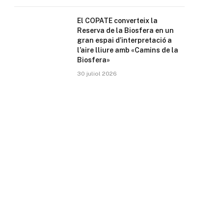
El COPATE converteix la
Reserva de la Biosfera en un
gran espai d’interpretació a
l’aire lliure amb «Camins de la
Biosfera»
30 juliol 2026