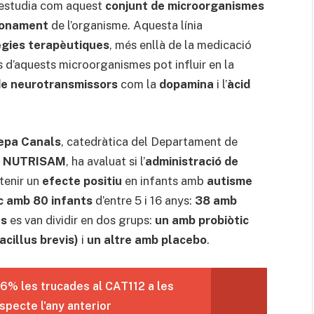
 s’estudia com aquest
conjunt de microorganismes
cionament
de l’organisme. Aquesta línia
ègies terapèutiques
, més enllà de la medicació
ús d’aquests microorganismes pot influir en la
de neurotransmissors
com la
dopamina
i l’
àcid
sepa Canals
, catedràtica del Departament de
p
NUTRISAM
, ha avaluat si l’
administració de
tenir un
efecte positiu
en infants amb
autisme
ic amb 80 infants
d’entre 5 i 16 anys:
38 amb
es
es van dividir en dos grups:
un amb probiòtic
acillus brevis)
i
un altre amb placebo
.
6% les trucades al CAT112 a les
specte l'any anterior