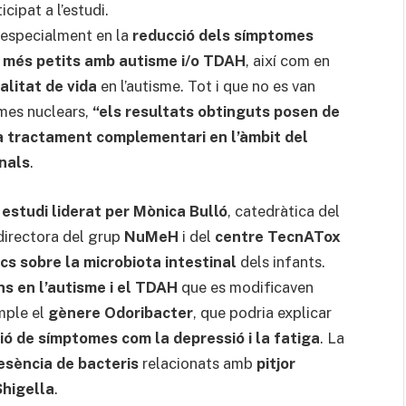
cipat a l’estudi.
 especialment en la
reducció dels símptomes
 més petits amb autisme i/o TDAH
, així com en
alitat de vida
en l’autisme. Tot i que no es van
omes nuclears,
“els resultats obtinguts posen de
 a tractament complementari en l’àmbit del
nals
.
estudi liderat per Mònica Bulló
, catedràtica del
directora del grup
NuMeH
i del
centre TecnATox
cs sobre la microbiota intestinal
dels infants.
ns en l’autisme i el TDAH
que es modificaven
mple el
gènere Odoribacter
, que podria explicar
ió de símptomes com la depressió i la fatiga
. La
resència de bacteris
relacionats amb
pitjor
Shigella
.