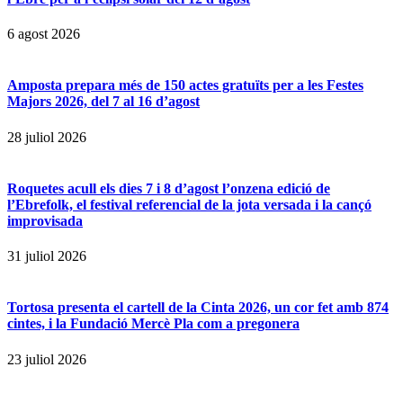
6 agost 2026
Amposta prepara més de 150 actes gratuïts per a les Festes
Majors 2026, del 7 al 16 d’agost
28 juliol 2026
Roquetes acull els dies 7 i 8 d’agost l’onzena edició de
l’Ebrefolk, el festival referencial de la jota versada i la cançó
improvisada
31 juliol 2026
Tortosa presenta el cartell de la Cinta 2026, un cor fet amb 874
cintes, i la Fundació Mercè Pla com a pregonera
23 juliol 2026