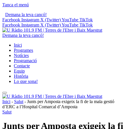
Tanca el menú
Demana la teva cançó!
Facebook
Instagram
X (Twitter)
YouTube
TikTok
Facebook
Instagram
X (Twitter)
YouTube
TikTok
Demana la teva cançó!
Inici
Programes
Notícies
Programació
Contacte
Equip
Història
Lo que sona!
Inici
-
Salut
-
Junts per Amposta exigeix la fi de la mala gestió
d’ERC a l’Hospital Comarcal d’Amposta
Salut
Junts per Amposta exigeix la fi