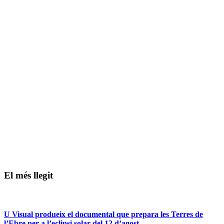
El més llegit
U Visual produeix el documental que prepara les Terres de
l’Ebre per a l’eclipsi solar del 12 d’agost