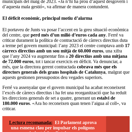
municipals del maig de 2023. «Ja n’hi ha prou d’aquest desgovern i
d’aquesta mala gestió», va afirmar de manera contundent.
El dèficit econòmic, principal motiu d’alarma
El portaveu de Junts va posar l’accent en la greu situació econòmica
del centre, que
perd més d’un milió d’euros cada any
. Ferré va
criticar durament la política de contractació de càrrecs directius duta
a terme pel govern municipal: l’any 2023 el centre comptava amb
17
càrrecs directius amb un sou mitjà de 60.000 euros
, una xifra
que l’any 2024 va augmentar fins a
20 directius amb una mitjana
de 72.000 euros
, tot i tancar exercicis en dèficit. Va denunciar, a
més, que la directora gerent contractada
cobrava més que els
directors generals dels grans hospitals de Catalunya
, malgrat que
aquests gestionen pressupostos deu vegades superiors.
Ferré va assenyalar que el govern municipal ha acabat reconeixent
l’excés de càrrecs directius i ha fet una reorganització que ha reduït
les direccions generals de set a quatre, generant un
estalvi de
180.000 euros
. «Ara ho reconeixen quan tenen l’aigua al coll», va
criticar.
Lectura recomanada:
El Parlament aprova
una esmena clau per impulsar els polígons