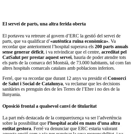
El servei de parts, una altra ferida oberta
El portaveu va retreure al govern d’ERC la gestió del servei de
parts, que va qualificar d’
«autèntica ruïna econòmica»
. Va
recordar que anteriorment l’hospital superava els
200 parts anuals
sense generar dèficit
, i va reivindicar que el centre,
acreditat pel
CatSalut per prestar aquest servei
, hauria de poder atendre tots
els parts de la comarca del Montsià, de 73.000 habitants, tal com fan
altres hospitals comarcals catalans amb poblacions inferiors.
Ferré, que va recordar que durant 12 anys va presidir el
Consorci
de Salut i Social de Catalunya
, va reclamar que les decisions
sanitàries es prenguin des de les Terres de l’Ebre i no des de la
llunyania.
Oposició frontal a qualsevol canvi de titularitat
La part més destacada de la compareixença va ser l’advertència
sobre la possibilitat que
l’hospital acabi en mans d’una altra
entitat gestora
. Ferré va denunciar que ERC estaria valorant
aquesta opció com a via per esquivar la seva responsabilitat, i va