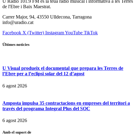
U Ràdio 101.9 FM és la teua ràdio musical i informativa a les Terres
de l'Ebre i Baix Maestrat.
Carrer Major, 94, 43550 Ulldecona, Tarragona
info@uradio.cat
Facebook
X (Twitter)
Instagram
YouTube
TikTok
Últimes notícies
U Visual produeix el documental que prepara les Terres de
l’Ebre per a l’eclipsi solar del 12 d’agost
6 agost 2026
Amposta impulsa 35 contractacions en empreses del territori a
través del programa Integral Plus del SOC
6 agost 2026
Amb el suport de