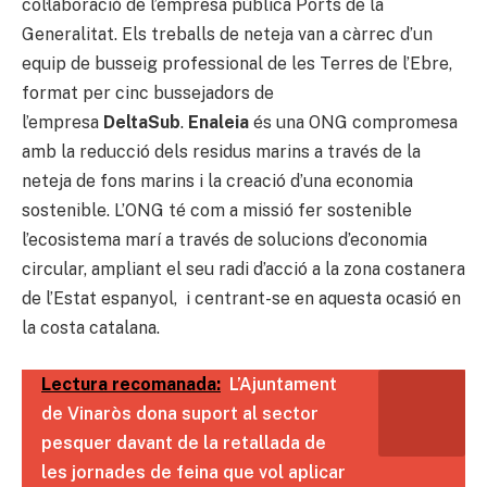
col·laboració de l’empresa pública Ports de la
Generalitat. Els treballs de neteja van a càrrec d’un
equip de busseig professional de les Terres de l’Ebre,
format per cinc bussejadors de
l’empresa
DeltaSub
.
Enaleia
és una ONG compromesa
amb la reducció dels residus marins a través de la
neteja de fons marins i la creació d’una economia
sostenible. L’ONG té com a missió fer sostenible
l’ecosistema marí a través de solucions d’economia
circular, ampliant el seu radi d’acció a la zona costanera
de l’Estat espanyol, i centrant-se en aquesta ocasió en
la costa catalana.
Lectura recomanada:
L’Ajuntament
de Vinaròs dona suport al sector
pesquer davant de la retallada de
les jornades de feina que vol aplicar