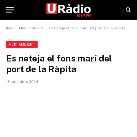
-
-
Inici
Medi ambient
Es neteja el fons marí del port de la Ràpita
MEDI AMBIENT
Es neteja el fons marí del
port de la Ràpita
18 setembre 2024