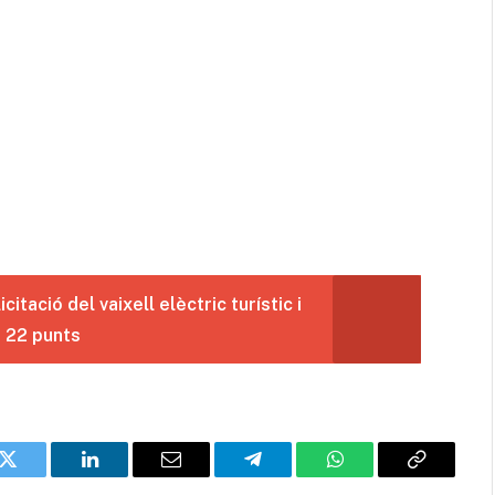
itació del vaixell elèctric turístic i
b 22 punts
k
Twitter
LinkedIn
Email
Telegram
WhatsApp
Copia