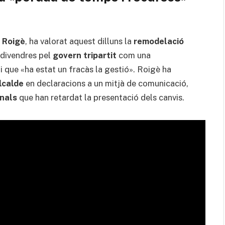
 Roigè
, ha valorat aquest dilluns la
remodelació
 divendres pel
govern tripartit
com una
 que «ha estat un fracàs la gestió». Roigè ha
lcalde
en declaracions a un mitjà de comunicació,
onals
que han retardat la presentació dels canvis.