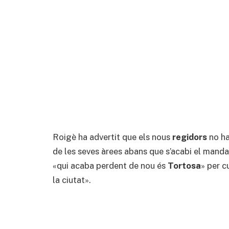
Roigè ha advertit que els nous
regidors
no ha
de les seves àrees abans que s’acabi el manda
«qui acaba perdent de nou és
Tortosa
» per c
la ciutat».