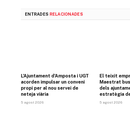
ENTRADES
RELACIONADES
L’Ajuntament d’Amposta i UGT
El teixit emp
acorden impulsar un conveni
Maestrat bus
propi per al nou servei de
dels ajuntame
neteja viària
estratègia d
5 agost 2026
5 agost 2026