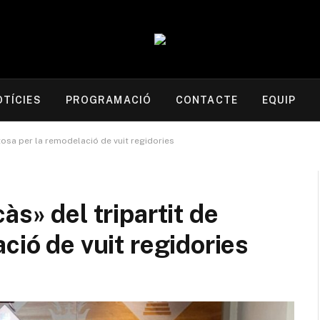
OTÍCIES
PROGRAMACIÓ
CONTACTE
EQUIP
rtosa per la remodelació de vuit regidories
às» del tripartit de
ció de vuit regidories