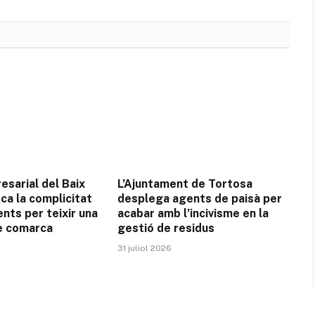
l'enllaç
resarial del Baix
L’Ajuntament de Tortosa
ca la complicitat
desplega agents de paisà per
nts per teixir una
acabar amb l’incivisme en la
e comarca
gestió de residus
31 juliol 2026