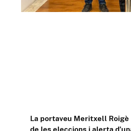
La portaveu Meritxell Roigè c
de les eleccions i alerta d’