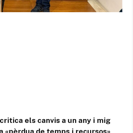
ritica els canvis a un any i mig
una «pèrdua de temps i recursos»