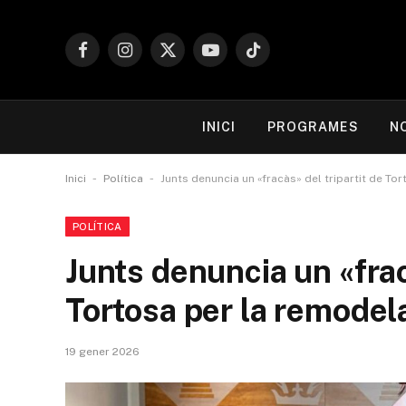
Facebook
Instagram
X
YouTube
TikTok
(Twitter)
INICI
PROGRAMES
N
-
-
Inici
Política
Junts denuncia un «fracàs» del tripartit de To
POLÍTICA
Junts denuncia un «frac
Tortosa per la remodela
19 gener 2026