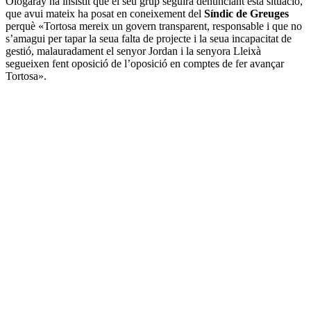
Ologaray ha insistit que el seu grup seguirà denunciant esta situació,
que avui mateix ha posat en coneixement del
Síndic de Greuges
perquè «Tortosa mereix un govern transparent, responsable i que no
s’amagui per tapar la seua falta de projecte i la seua incapacitat de
gestió, malauradament el senyor Jordan i la senyora Lleixà
segueixen fent oposició de l’oposició en comptes de fer avançar
Tortosa».