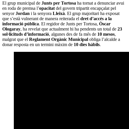
El grup municipal de
Junts per Tortosa
ha tornat a denunciar avui
en roda de premsa l’
opacitat
del govern tripartit encapçalat pel
senyor
Jordan
i la senyora
Lleixà
. El grup majoritari ha exposat
que s’està vulnerant de manera reiterada el
dret d’accés a la
informació pública
. El regidor de Junts per Tortosa,
Òscar
Ologaray
, ha revelat que actualment hi ha pendents un total de
23
sol·licituds d’informació
, algunes des de fa més de
10 mesos
,
malgrat que el
Reglament Orgànic Municipal
obliga l’alcalde a
donar resposta en un termini màxim de
10 dies hàbils
.