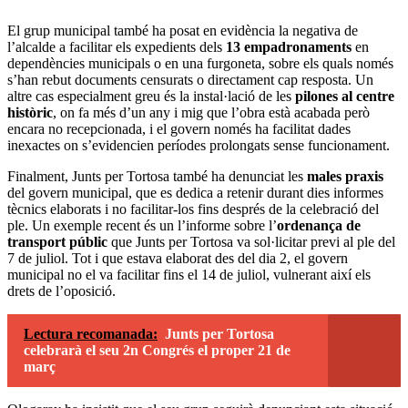
El grup municipal també ha posat en evidència la negativa de
l’alcalde a facilitar els expedients dels
13 empadronaments
en
dependències municipals o en una furgoneta, sobre els quals només
s’han rebut documents censurats o directament cap resposta. Un
altre cas especialment greu és la instal·lació de les
pilones al centre
històric
, on fa més d’un any i mig que l’obra està acabada però
encara no recepcionada, i el govern només ha facilitat dades
inexactes on s’evidencien períodes prolongats sense funcionament.
Finalment, Junts per Tortosa també ha denunciat les
males praxis
del govern municipal, que es dedica a retenir durant dies informes
tècnics elaborats i no facilitar-los fins després de la celebració del
ple. Un exemple recent és un l’informe sobre l’
ordenança de
transport públic
que Junts per Tortosa va sol·licitar previ al ple del
7 de juliol. Tot i que estava elaborat des del dia 2, el govern
municipal no el va facilitar fins el 14 de juliol, vulnerant així els
drets de l’oposició.
Lectura recomanada:
Junts per Tortosa
celebrarà el seu 2n Congrés el proper 21 de
març