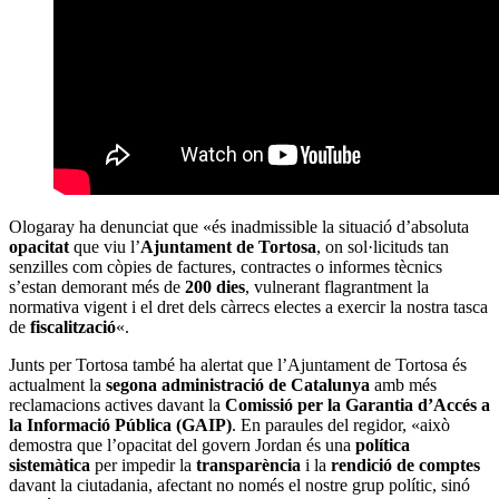
Ologaray ha denunciat que «és inadmissible la situació d’absoluta
opacitat
que viu l’
Ajuntament de Tortosa
, on sol·licituds tan
senzilles com còpies de factures, contractes o informes tècnics
s’estan demorant més de
200 dies
, vulnerant flagrantment la
normativa vigent i el dret dels càrrecs electes a exercir la nostra tasca
de
fiscalització
«.
Junts per Tortosa també ha alertat que l’Ajuntament de Tortosa és
actualment la
segona administració de Catalunya
amb més
reclamacions actives davant la
Comissió per la Garantia d’Accés a
la Informació Pública (GAIP)
. En paraules del regidor, «això
demostra que l’opacitat del govern Jordan és una
política
sistemàtica
per impedir la
transparència
i la
rendició de comptes
davant la ciutadania, afectant no només el nostre grup polític, sinó