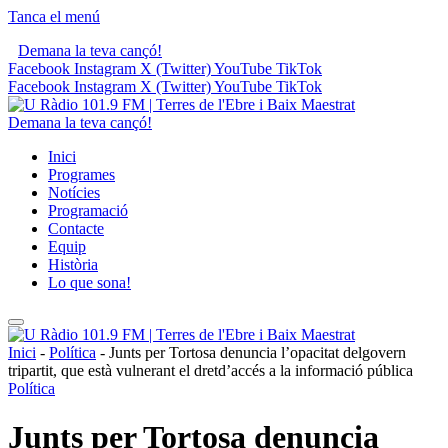
Tanca el menú
Demana la teva cançó!
Facebook
Instagram
X (Twitter)
YouTube
TikTok
Facebook
Instagram
X (Twitter)
YouTube
TikTok
Demana la teva cançó!
Inici
Programes
Notícies
Programació
Contacte
Equip
Història
Lo que sona!
Inici
-
Política
-
Junts per Tortosa denuncia l’opacitat delgovern
tripartit, que està vulnerant el dretd’accés a la informació pública
Política
Junts per Tortosa denuncia