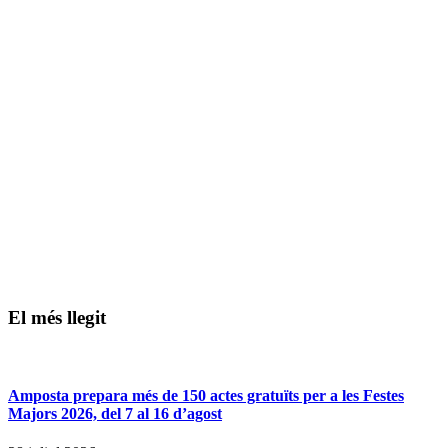
El més llegit
Amposta prepara més de 150 actes gratuïts per a les Festes
Majors 2026, del 7 al 16 d’agost