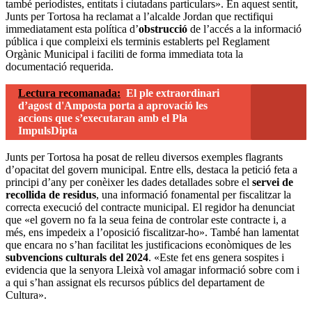
també periodistes, entitats i ciutadans particulars». En aquest sentit,
Junts per Tortosa ha reclamat a l’alcalde Jordan que rectifiqui
immediatament esta política d’
obstrucció
de l’accés a la informació
pública i que compleixi els terminis establerts pel Reglament
Orgànic Municipal i faciliti de forma immediata tota la
documentació requerida.
Lectura recomanada:
El ple extraordinari
d’agost d'Amposta porta a aprovació les
accions que s’executaran amb el Pla
ImpulsDipta
Junts per Tortosa ha posat de relleu diversos exemples flagrants
d’opacitat del govern municipal. Entre ells, destaca la petició feta a
principi d’any per conèixer les dades detallades sobre el
servei de
recollida de residus
, una informació fonamental per fiscalitzar la
correcta execució del contracte municipal. El regidor ha denunciat
que «el govern no fa la seua feina de controlar este contracte i, a
més, ens impedeix a l’oposició fiscalitzar-ho». També han lamentat
que encara no s’han facilitat les justificacions econòmiques de les
subvencions culturals del 2024
. «Este fet ens genera sospites i
evidencia que la senyora Lleixà vol amagar informació sobre com i
a qui s’han assignat els recursos públics del departament de
Cultura».