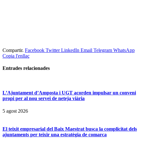
Compartir.
Facebook
Twitter
LinkedIn
Email
Telegram
WhatsApp
Copia l'enllaç
Entrades
relacionades
L’Ajuntament d’Amposta i UGT acorden impulsar un conveni
propi per al nou servei de neteja viària
5 agost 2026
El teixit empresarial del Baix Maestrat busca la complicitat dels
ajuntaments per teixir una estratègia de comarca