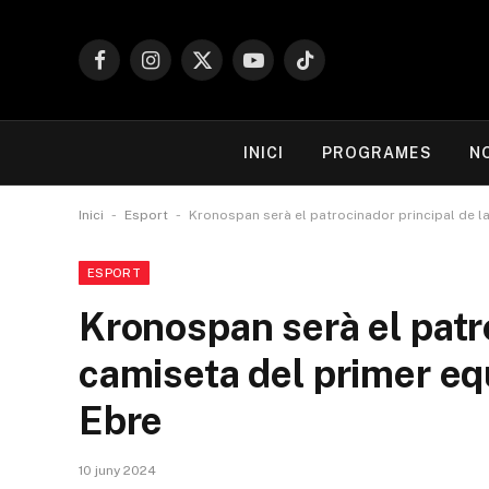
Facebook
Instagram
X
YouTube
TikTok
(Twitter)
INICI
PROGRAMES
N
-
-
Inici
Esport
Kronospan serà el patrocinador principal de l
ESPORT
Kronospan serà el patro
camiseta del primer eq
Ebre
10 juny 2024