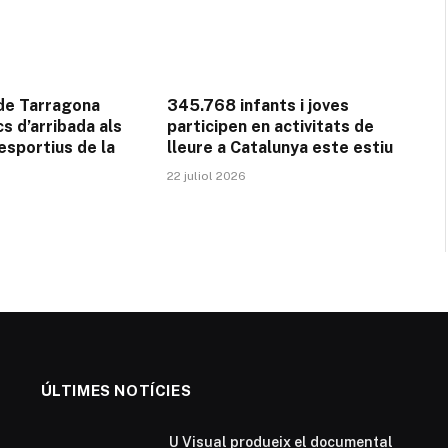
 de Tarragona
345.768 infants i joves
cs d’arribada als
participen en activitats de
esportius de la
lleure a Catalunya este estiu
22 juliol 2026
ÚLTIMES NOTÍCIES
U Visual produeix el documental