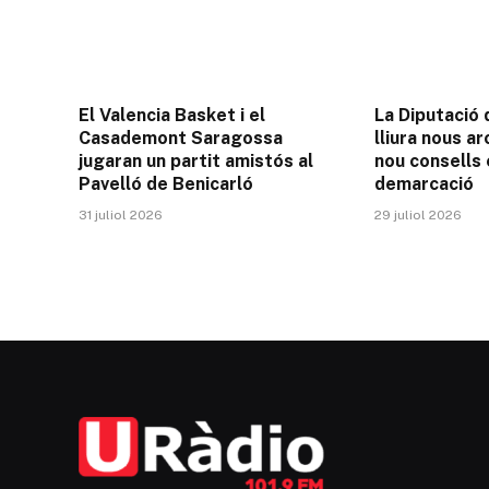
El Valencia Basket i el
La Diputació
Casademont Saragossa
lliura nous ar
jugaran un partit amistós al
nou consells 
Pavelló de Benicarló
demarcació
31 juliol 2026
29 juliol 2026