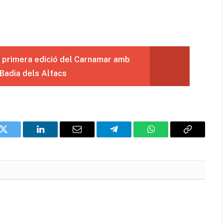
a primera edició del Carnamar amb
 Badia dels Alfacs
k
Twitter
LinkedIn
Email
Telegram
WhatsApp
Copia
l'enllaç