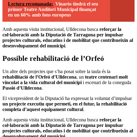
Lectura recomanada:
Vinaròs tindrà el seu
primer Teatre Auditori Municipal finançat
en un 60% amb fons europeus
Amb aquesta visita institucional, Ulldecona busca
reforçar la
col·laboració amb la Diputació de Tarragona per impulsar
projectes culturals, educatius i de mobilitat que contribueixin al
desenvolupament del municipi
.
Possible rehabilitació de l’Orfeó
Un altre dels projectes que s’ha posat sobre la taula és la
rehabilitació de l’Orfeó d’Ulldecona
, un
teatre centenari molt
vinculat a la vida cultural del municipi
i escenari de la coneguda
Passió d’Ulldecona
.
El vicepresident de la Diputació ha expressat la voluntat d’impulsar
un projecte executiu que permeti, en el futur, la rehabilitació
completa d’aquest equipament cultural
.
Amb aquesta visita institucional, Ulldecona busca
reforçar la
col·laboració amb la Diputació de Tarragona per impulsar
projectes culturals, educatius i de mobilitat que contribueixin al
desenvolupament del municipi
.