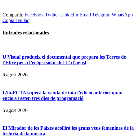
Compartir.
Facebook
Twitter
LinkedIn
Email
Telegram
WhatsApp
Copia l'enllaç
Entrades
relacionades
U Visual produeix el documental que prepara les Terres de
l’Ebre per a l’eclipsi solar del 12 d’agost
6 agost 2026
L’in-FCTA supera la venda de tota l’edició anterior quan
encara resten tres dies de programació
6 agost 2026
El Mirador de les Faixes acollirà les grans veus femenines de la
història de la música