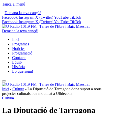
Tanca el menú
Demana la teva cançó!
Facebook
Instagram
X (Twitter)
YouTube
TikTok
Facebook
Instagram
X (Twitter)
YouTube
TikTok
Demana la teva cançó!
Inici
Programes
Notícies
Programació
Contacte
Equip
Història
Lo que sona!
Inici
-
Cultura
-
La Diputació de Tarragona dona suport a nous
projectes culturals i de mobilitat a Ulldecona
Cultura
La Diputació de Tarragona