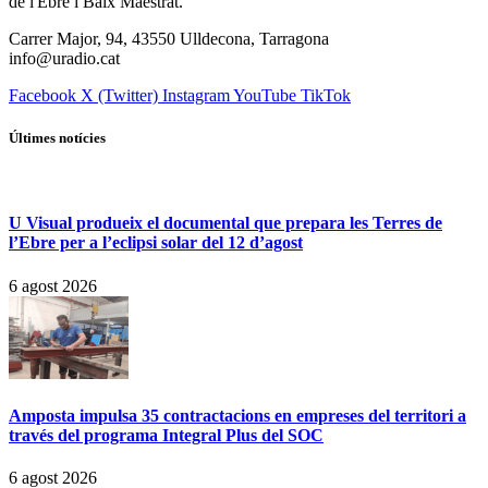
de l'Ebre i Baix Maestrat.
Carrer Major, 94, 43550 Ulldecona, Tarragona
info@uradio.cat
Facebook
X (Twitter)
Instagram
YouTube
TikTok
Últimes notícies
U Visual produeix el documental que prepara les Terres de
l’Ebre per a l’eclipsi solar del 12 d’agost
6 agost 2026
Amposta impulsa 35 contractacions en empreses del territori a
través del programa Integral Plus del SOC
6 agost 2026