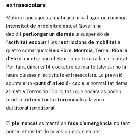
extraescolars
Malgrat que aquesta matinada hi ha hagut una
mínima
intensitat de precipitacions
, el Govern ha
decidit
perllongar un dia més
la suspensió de
l’
activitat escolar
i les
restriccions de mobilitat
a
quatre comarques:
Baix Ebre
,
Montsià, Terra i Ribera
d’Ebre
, mentre que el Baix Camp torna a la normalitat.
Per tant, dimarts 14 d’octubre es manté l’alerta i no hi
haurà classes ni activitats extraescolars. La previsió
apunta a un «
punt d’inflexió
» cap a la normalitat demà
al matí a Terres de l’Ebre, tot i que encara es poden
produir
xàfecs forts i torrencials
a la zona
del
litoral
i
prelitoral
.
El
pla Inuncat
es manté en
fase d’emergència
, no tant
per la intensitat de noves pluges, sinó per