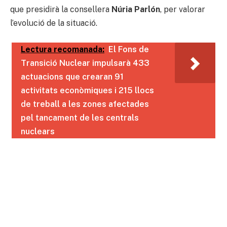
que presidirà la consellera
Núria Parlón
, per valorar
l’evolució de la situació.
Lectura recomanada:
El Fons de
Transició Nuclear impulsarà 433
actuacions que crearan 91
activitats econòmiques i 215 llocs
de treball a les zones afectades
pel tancament de les centrals
nuclears