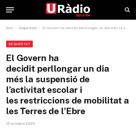
-
-
Inici
Seguretat
El Govern ha decidit perllongar un dia més la suspensió de l’activitat escolar i les restriccions de mobilitat a les Terres de l’Ebre
SEGURETAT
El Govern ha
decidit perllongar un dia
més la suspensió de
l’activitat escolar i
les restriccions de mobilitat a
les Terres de l’Ebre
13 octubre 2025