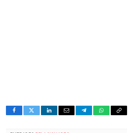
Facebook
Twitter
LinkedIn
Email
Telegram
WhatsApp
Copia
l'enlla