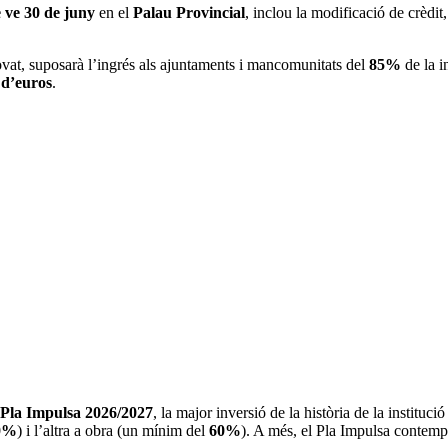
 ve 30 de juny
en el
Palau Provincial
, inclou la modificació de crèdit
rovat, suposarà l’ingrés als ajuntaments i mancomunitats del
85%
de la i
 d’euros
.
Pla Impulsa 2026/2027
, la major inversió de la història de la instituc
0%
) i l’altra a obra (un mínim del
60%
). A més, el Pla Impulsa contempla