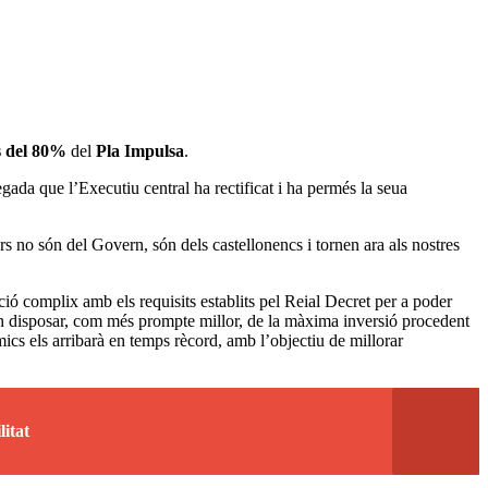
 del 80%
del
Pla Impulsa
.
egada que l’Executiu central ha rectificat i ha permés la seua
rs no són del Govern, són dels castellonencs i tornen ara als nostres
ció complix amb els requisits establits pel Reial Decret per a poder
disposar, com més prompte millor, de la màxima inversió procedent
mics els arribarà en temps rècord, amb l’objectiu de millorar
litat