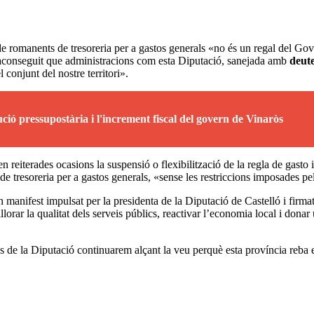
 de romanents de tresoreria per a gastos generals «no és un regal del Go
ha aconseguit que administracions com esta Diputació, sanejada amb
deute
conjunt del nostre territori».
ó pressupostària i l'increment fiscal del govern de Vinaròs
 reiterades ocasions la suspensió o flexibilització de la regla de gasto i 
ts de tresoreria per a gastos generals, «sense les restriccions imposades
n manifest impulsat per la presidenta de la Diputació de Castelló i firma
rar la qualitat dels serveis públics, reactivar l’economia local i donar 
des de la Diputació continuarem alçant la veu perquè esta província reba 