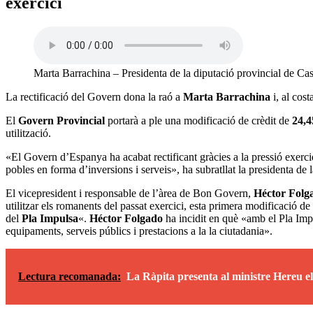
exercici
Marta Barrachina – Presidenta de la diputació provincial de Cas
La rectificació del Govern dona la raó a
Marta Barrachina
i, al cos
El
Govern Provincial
portarà a ple una modificació de crèdit de
24,4
utilització.
«El Govern d’Espanya ha acabat rectificant gràcies a la pressió exercid
pobles en forma d’inversions i serveis», ha subratllat la presidenta de
El vicepresident i responsable de l’àrea de Bon Govern,
Héctor Folg
utilitzar els romanents del passat exercici, esta primera modificació de
del
Pla Impulsa
«.
Héctor Folgado
ha incidit en què «amb el Pla Impu
equipaments, serveis públics i prestacions a la la ciutadania».
Lectura recomanada:
La Ràpita presenta al ministre Hereu el