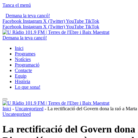
Tanca el menú
Demana la teva cançó!
Facebook
Instagram
X (Twitter)
YouTube
TikTok
Facebook
Instagram
X (Twitter)
YouTube
TikTok
Demana la teva cançó!
Inici
Programes
Notícies
Programació
Contacte
Equip
Història
Lo que sona!
Inici
-
Uncategorized
-
La rectificació del Govern dona la raó a Marta
Uncategorized
La rectificació del Govern dona l