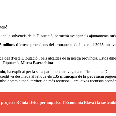
telló
tat de la solvència de la Diputació, permetrà avançar als ajuntaments
més
5 milions d’euros
procedents dels romanents de l’exercici
2025
, una v
a des d’esta Diputació i pels alcaldes de la nostra província. Estos dine
 la Diputació,
Marta Barrachina
.
ado
, ha explicat per la seua part que «una vegada ratificat que la Diputa
 crèdit va destinada al fet que
els 135 municipis de la província
puguen 
lsa dotem a tot el territori de més recursos i, ara, eixos recursos econò
 projecte Ròtula Delta per impulsar l'Economia Blava i la sostenibi