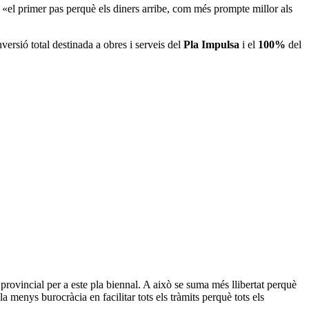
, «el primer pas perquè els diners arribe, com més prompte millor als
nversió total destinada a obres i serveis del
Pla Impulsa
i el
100%
del
ió provincial per a este pla biennal. A això se suma més llibertat perquè
 menys burocràcia en facilitar tots els tràmits perquè tots els