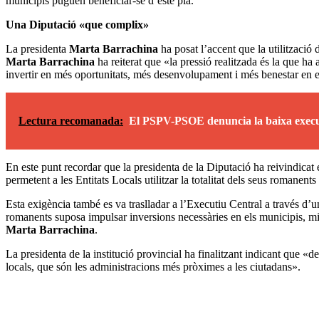
municipis puguen beneficiar-se d’este pla.
Una Diputació «que complix»
La presidenta
Marta Barrachina
ha posat l’accent que la utilització
Marta Barrachina
ha reiterat que «la pressió realitzada és la que 
invertir en més oportunitats, més desenvolupament i més benestar en el 
Lectura recomanada:
El PSPV-PSOE denuncia la baixa execuci
En este punt recordar que la presidenta de la Diputació ha reivindicat en
permetent a les Entitats Locals utilitzar la totalitat dels seus romanen
Esta exigència també es va traslladar a l’Executiu Central a través d’u
romanents suposa impulsar inversions necessàries en els municipis, millo
Marta Barrachina
.
La presidenta de la institució provincial ha finalitzant indicant que «
locals, que són les administracions més pròximes a les ciutadans».