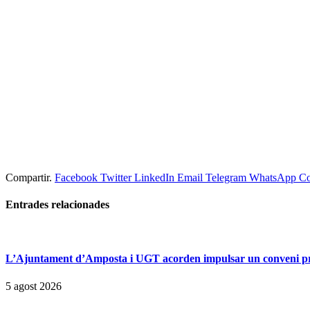
Compartir.
Facebook
Twitter
LinkedIn
Email
Telegram
WhatsApp
Co
Entrades
relacionades
L’Ajuntament d’Amposta i UGT acorden impulsar un conveni prop
5 agost 2026