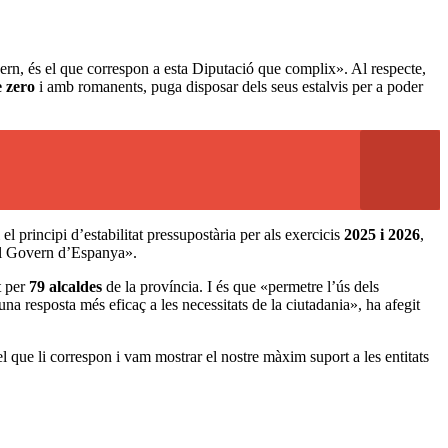
vern, és el que correspon a esta Diputació que complix». Al respecte,
 zero
i amb romanents, puga disposar dels seus estalvis per a poder
el principi d’estabilitat pressupostària per als exercicis
2025 i 2026
,
 pel Govern d’Espanya».
t per
79 alcaldes
de la província. I és que «permetre l’ús dels
una resposta més eficaç a les necessitats de la ciutadania», ha afegit
el que li correspon i vam mostrar el nostre màxim suport a les entitats