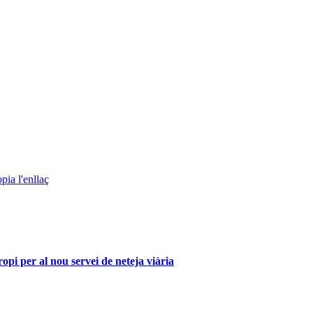
pia l'enllaç
i per al nou servei de neteja viària