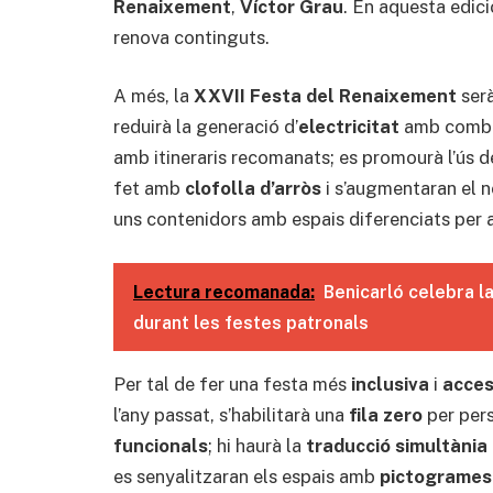
Renaixement
,
Víctor Grau
. En aquesta edici
renova continguts.
A més, la
XXVII Festa del Renaixement
ser
reduirà la generació d’
electricitat
amb combus
amb itineraris recomanats; es promourà l’ús d
fet amb
clofolla d’arròs
i s’augmentaran el
uns contenidors amb espais diferenciats per a
Lectura recomanada:
Benicarló celebra la
durant les festes patronals
Per tal de fer una festa més
inclusiva
i
acces
l’any passat, s’habilitarà una
fila zero
per per
funcionals
; hi haurà la
traducció simultània
es senyalitzaran els espais amb
pictogrames