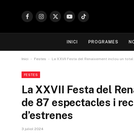
Facebook
Instagram
X
YouTube
TikTok
(Twitter)
INICI
PROGRAMES
N
-
-
Inici
Festes
La XXVII Festa del Renaixement inclou un total
FESTES
La XXVII Festa del Ren
de 87 espectacles i re
d’estrenes
3 juliol 2024