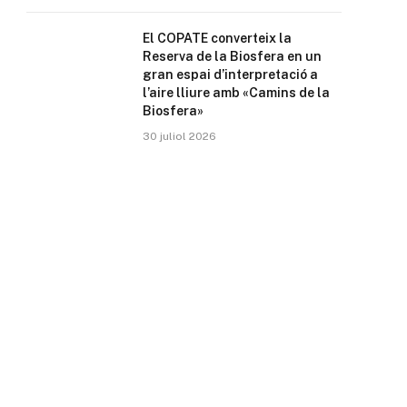
El COPATE converteix la
Reserva de la Biosfera en un
gran espai d’interpretació a
l’aire lliure amb «Camins de la
Biosfera»
30 juliol 2026