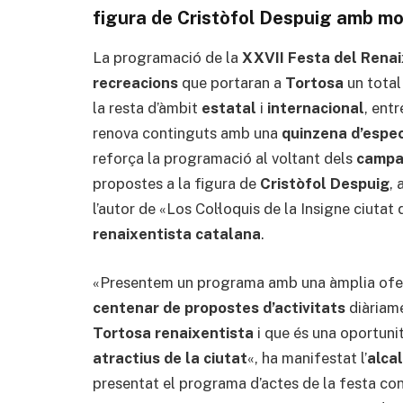
figura de Cristòfol Despuig amb mo
La programació de la
XXVII Festa del Rena
recreacions
que portaran a
Tortosa
un tota
la resta d’àmbit
estatal
i
internacional
, entr
renova continguts amb una
quinzena d’espec
reforça la programació al voltant dels
campa
propostes a la figura de
Cristòfol Despuig
,
l’autor de «Los Col·loquis de la Insigne ciutat
renaixentista catalana
.
«Presentem un programa amb una àmplia oferta 
centenar de propostes d’activitats
diàriame
Tortosa renaixentista
i que és una oportunit
atractius de la ciutat
«, ha manifestat l’
alca
presentat el programa d’actes de la festa c