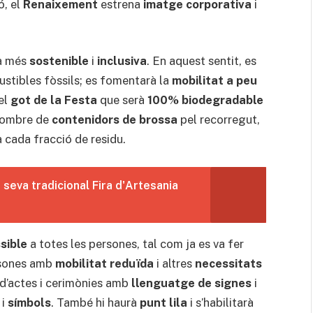
ó, el
Renaixement
estrena
imatge corporativa
i
à més
sostenible
i
inclusiva
. En aquest sentit, es
tibles fòssils; es fomentarà la
mobilitat a peu
el
got de la Festa
que serà
100% biodegradable
 nombre de
contenidors de brossa
pel recorregut,
 cada fracció de residu.
 seva tradicional Fira d'Artesania
sible
a totes les persones, tal com ja es va fer
sones amb
mobilitat reduïda
i altres
necessitats
d’actes i cerimònies amb
llenguatge de signes
i
i
símbols
. També hi haurà
punt lila
i s’habilitarà