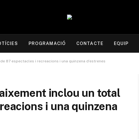
OTÍCIES
PROGRAMACIÓ
CONTACTE
EQUIP
 de 87 espectacles i recreacions i una quinzena d’estrenes
aixement inclou un total
creacions i una quinzena