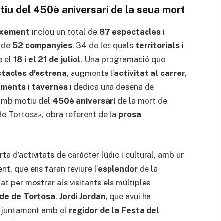
tiu del 450è aniversari de la seua mort
ixement
inclou un total de
87 espectacles
i
l de
52 companyies
, 34 de les quals
territorials
i
e el
18 i el 21 de juliol
. Una programació que
tacles d’estrena
, augmenta l’
activitat al carrer
,
ments
i
tavernes
i dedica una desena de
 amb motiu del
450è aniversari
de la mort de
 de Tortosa», obra referent de la
prosa
d’activitats de caràcter lúdic i cultural, amb un
nt, que ens faran reviure l’
esplendor
de la
at per mostrar als visitants els múltiples
lde de Tortosa
,
Jordi Jordan
, que avui ha
onjuntament amb el
regidor de la Festa del