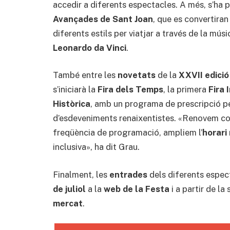
accedir a diferents espectacles. A més, s’ha
Avançades de Sant Joan
, que es convertiran
diferents estils per viatjar a través de la mús
Leonardo da Vinci
.
També entre les
novetats
de la
XXVII edició
s’iniciarà la
Fira dels Temps
, la primera
Fira 
Històrica
, amb un programa de prescripció p
d’esdeveniments renaixentistes. «Renovem c
freqüència de programació, ampliem l’
horari
inclusiva», ha dit Grau.
Finalment, les
entrades
dels diferents espec
de juliol
a la
web de la Festa
i a partir de la
mercat
.