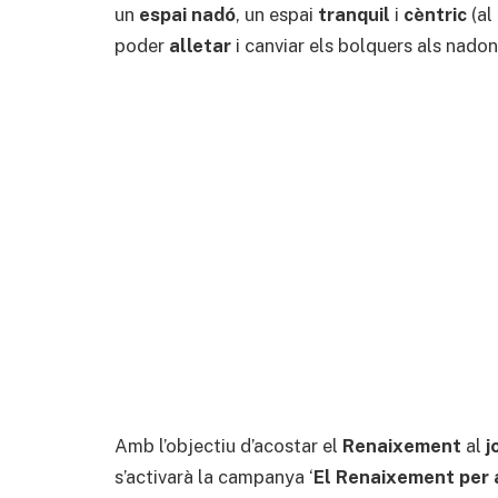
un
espai nadó
, un espai
tranquil
i
cèntric
(al 
poder
alletar
i canviar els bolquers als nadon
Amb l’objectiu d’acostar el
Renaixement
al
j
s’activarà la campanya ‘
El Renaixement per 