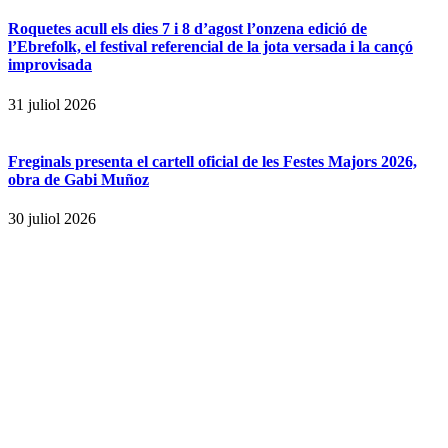
Roquetes acull els dies 7 i 8 d’agost l’onzena edició de
l’Ebrefolk, el festival referencial de la jota versada i la cançó
improvisada
31 juliol 2026
Freginals presenta el cartell oficial de les Festes Majors 2026,
obra de Gabi Muñoz
30 juliol 2026