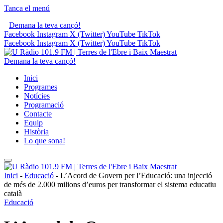
Tanca el menú
Demana la teva cançó!
Facebook
Instagram
X (Twitter)
YouTube
TikTok
Facebook
Instagram
X (Twitter)
YouTube
TikTok
Demana la teva cançó!
Inici
Programes
Notícies
Programació
Contacte
Equip
Història
Lo que sona!
Inici
-
Educació
-
L’Acord de Govern per l’Educació: una injecció
de més de 2.000 milions d’euros per transformar el sistema educatiu
català
Educació