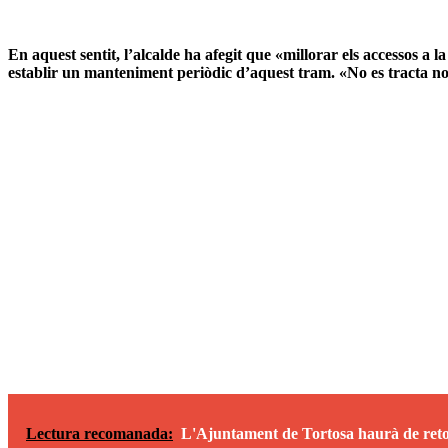
En aquest sentit, l’alcalde ha afegit que «millorar els accessos a
establir un manteniment periòdic d’aquest tram. «No es tracta no
Lectura recomanada:
L'Ajuntament de Tortosa haurà de retorn