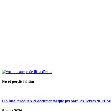
No et perdis l'últim
U Visual produeix el documental que prepara les Terres de l’Ebre p
6 agost 2026