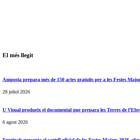
El més llegit
Amposta prepara més de 150 actes gratuïts per a les Festes Majors
28 juliol 2026
U Visual produeix el documental que prepara les Terres de l’Ebre p
6 agost 2026
Freginals presenta el cartell oficial de les Festes Majors 2026, 