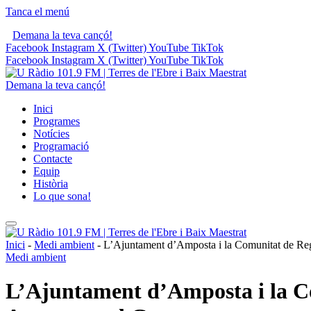
Tanca el menú
Demana la teva cançó!
Facebook
Instagram
X (Twitter)
YouTube
TikTok
Facebook
Instagram
X (Twitter)
YouTube
TikTok
Demana la teva cançó!
Inici
Programes
Notícies
Programació
Contacte
Equip
Història
Lo que sona!
Inici
-
Medi ambient
-
L’Ajuntament d’Amposta i la Comunitat de Rega
Medi ambient
L’Ajuntament d’Amposta i la Com