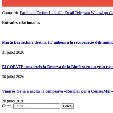
Compartir.
Facebook
Twitter
LinkedIn
Email
Telegram
WhatsApp
Co
Entrades
relacionades
Marta Barrachina destina 1,7 milions a la recuperació dels municip
31 juliol 2026
El COPATE converteix la Reserva de la Biosfera en un gran espai 
30 juliol 2026
Vinaròs torna a acollir la campanya «Reciclar per a ConserMar» p
28 juliol 2026
Cerca: