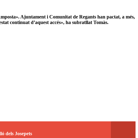
ge d’Amposta». Ajuntament i Comunitat de Regants han pactat, a més,
stat continuat d’aquest accés», ha subratllat Tomàs.
ló dels Josepets