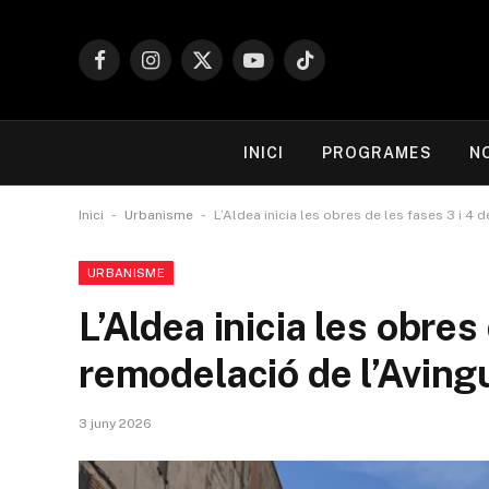
Facebook
Instagram
X
YouTube
TikTok
(Twitter)
INICI
PROGRAMES
N
-
-
Inici
Urbanisme
L’Aldea inicia les obres de les fases 3 i 4
URBANISME
L’Aldea inicia les obres 
remodelació de l’Avin
3 juny 2026