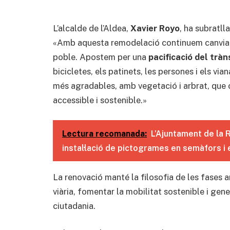
L’alcalde de l’Aldea,
Xavier Royo
, ha subratll
«Amb aquesta remodelació continuem canviant
poble. Apostem per una
pacificació del tràn
bicicletes, els patinets, les persones i els v
més agradables, amb vegetació i arbrat, que 
accessible i sostenible.»
Lectura recomanada:
L’Ajuntament de la R
instal·lació de pictogrames en semàfors i 
La renovació manté la filosofia de les fases a
viària, fomentar la mobilitat sostenible i gen
ciutadania.