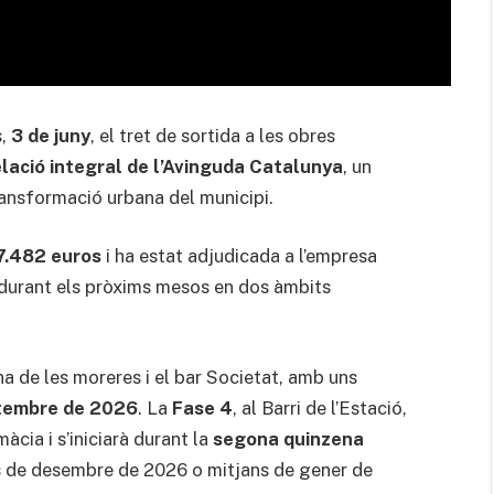
s,
3 de juny
, el tret de sortida a les obres
elació integral de l’Avinguda Catalunya
, un
ransformació urbana del municipi.
7.482 euros
i ha estat adjudicada a l’empresa
s durant els pròxims mesos en dos àmbits
ona de les moreres i el bar Societat, amb uns
setembre de 2026
. La
Fase 4
, al Barri de l’Estació,
àcia i s’iniciarà durant la
segona quinzena
als de desembre de 2026 o mitjans de gener de