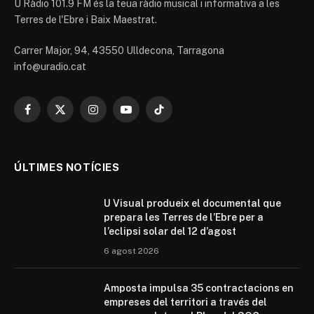
U Ràdio 101.9 FM és la teua ràdio musical i informativa a les
Terres de l'Ebre i Baix Maestrat.
Carrer Major, 94, 43550 Ulldecona, Tarragona
info@uradio.cat
Facebook
X
Instagram
YouTube
TikTok
(Twitter)
ÚLTIMES NOTÍCIES
U Visual produeix el documental que
prepara les Terres de l’Ebre per a
l’eclipsi solar del 12 d’agost
6 agost 2026
Amposta impulsa 35 contractacions en
empreses del territori a través del