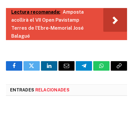
Lectura recomanada:
Amposta
acollirà el VII Open Pavistamp
Terres de l'Ebre-Memorial José
Balagué
Facebook
Twitter
LinkedIn
Email
Telegram
WhatsApp
Copia
l'enlla
ENTRADES
RELACIONADES