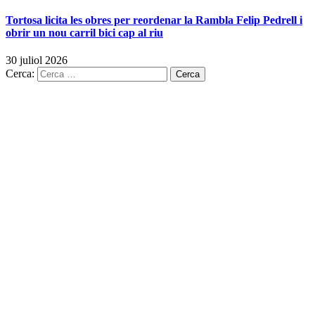
Tortosa licita les obres per reordenar la Rambla Felip Pedrell i
obrir un nou carril bici cap al riu
30 juliol 2026
Cerca: