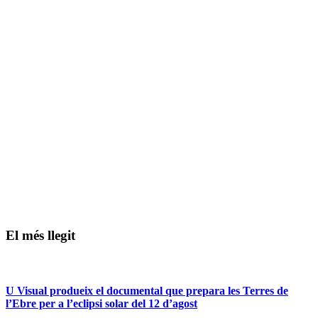
El més llegit
U Visual produeix el documental que prepara les Terres de
l’Ebre per a l’eclipsi solar del 12 d’agost