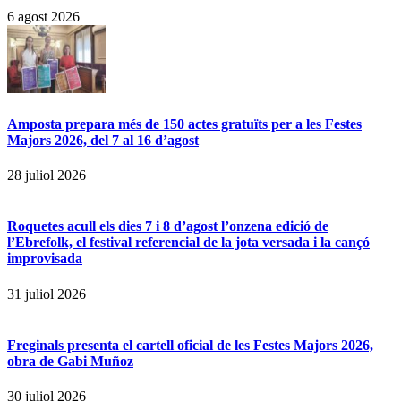
6 agost 2026
Amposta prepara més de 150 actes gratuïts per a les Festes
Majors 2026, del 7 al 16 d’agost
28 juliol 2026
Roquetes acull els dies 7 i 8 d’agost l’onzena edició de
l’Ebrefolk, el festival referencial de la jota versada i la cançó
improvisada
31 juliol 2026
Freginals presenta el cartell oficial de les Festes Majors 2026,
obra de Gabi Muñoz
30 juliol 2026