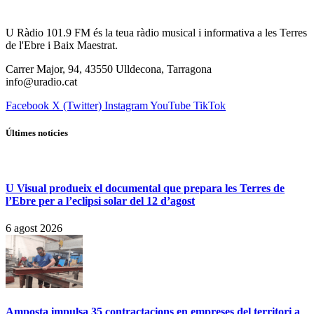
U Ràdio 101.9 FM és la teua ràdio musical i informativa a les Terres
de l'Ebre i Baix Maestrat.
Carrer Major, 94, 43550 Ulldecona, Tarragona
info@uradio.cat
Facebook
X (Twitter)
Instagram
YouTube
TikTok
Últimes notícies
U Visual produeix el documental que prepara les Terres de
l’Ebre per a l’eclipsi solar del 12 d’agost
6 agost 2026
Amposta impulsa 35 contractacions en empreses del territori a