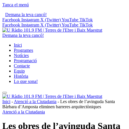
Tanca el menú
Demana la teva cançó!
Facebook
Instagram
X (Twitter)
YouTube
TikTok
Facebook
Instagram
X (Twitter)
YouTube
TikTok
Demana la teva cançó!
Inici
Programes
Notícies
Programació
Contacte
Equip
Història
Lo que sona!
Inici
-
Atenció a la Ciutadania
-
Les obres de l’avinguda Santa
Bàrbara d’Amposta eliminen barreres arquitectòniques
Atenció a la Ciutadania
Les obres de l’avinguda Santa