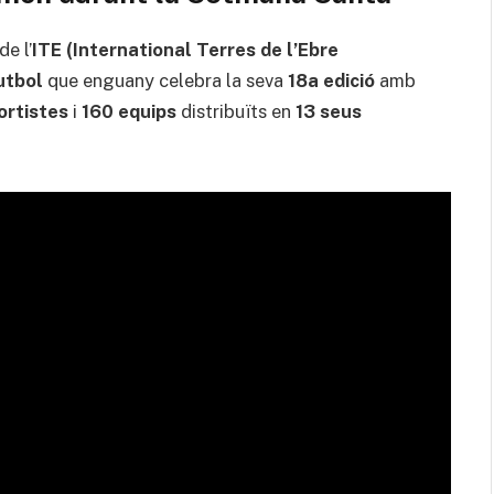
de l’
ITE (International Terres de l’Ebre
utbol
que enguany celebra la seva
18a edició
amb
ortistes
i
160 equips
distribuïts en
13 seus