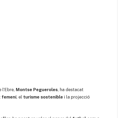
e l’Ebre,
Montse Pegueroles
, ha destacat
t femení
, el
turisme sostenible
i la projecció