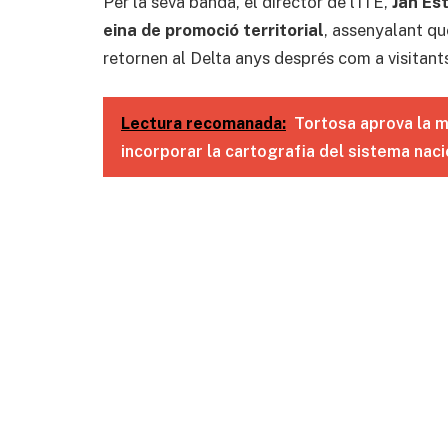
Per la seva banda, el director de l’ITE,
Jan Est
eina de promoció territorial
, assenyalant qu
retornen al Delta anys després com a visitants
Lectura recomanada:
Tortosa aprova la 
incorporar la cartografia del sistema nac