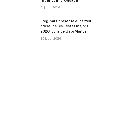
la cançó improvisada
31 juliol 2026
Freginals presenta el cartell
oficial de les Festes Majors
2026, obra de Gabi Muñoz
30 juliol 2026