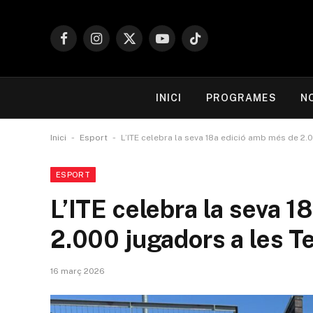
Facebook
Instagram
X
YouTube
TikTok
(Twitter)
INICI
PROGRAMES
N
-
-
Inici
Esport
L’ITE celebra la seva 18a edició amb més de 2.0
ESPORT
L’ITE celebra la seva 
2.000 jugadors a les Te
16 març 2026