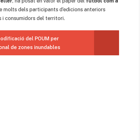
eller
, ha posat en valor el paper del
futbol com a
e molts dels participants d’edicions anteriors
 i consumidors del territori.
modificació del POUM per
ional de zones inundables