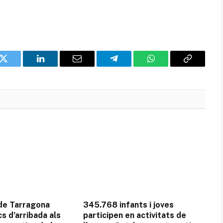
k
Twitter
LinkedIn
Email
Telegram
WhatsApp
Copia
l'enllaç
 de Tarragona
345.768 infants i joves
cs d’arribada als
participen en activitats de