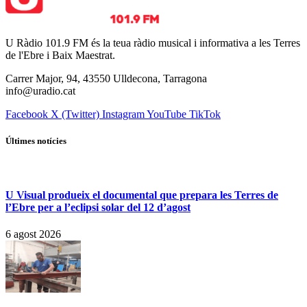
U Ràdio 101.9 FM és la teua ràdio musical i informativa a les Terres
de l'Ebre i Baix Maestrat.
Carrer Major, 94, 43550 Ulldecona, Tarragona
info@uradio.cat
Facebook
X (Twitter)
Instagram
YouTube
TikTok
Últimes notícies
U Visual produeix el documental que prepara les Terres de
l’Ebre per a l’eclipsi solar del 12 d’agost
6 agost 2026