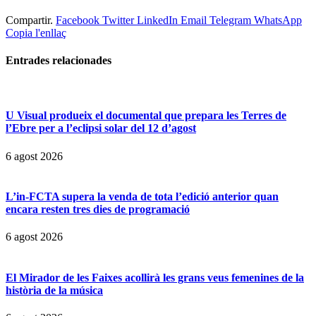
Compartir.
Facebook
Twitter
LinkedIn
Email
Telegram
WhatsApp
Copia l'enllaç
Entrades
relacionades
U Visual produeix el documental que prepara les Terres de
l’Ebre per a l’eclipsi solar del 12 d’agost
6 agost 2026
L’in-FCTA supera la venda de tota l’edició anterior quan
encara resten tres dies de programació
6 agost 2026
El Mirador de les Faixes acollirà les grans veus femenines de la
història de la música