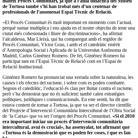
mateix Procés Comunitari, ja que a l’aula didàctica del Museu
de Tortosa també s’hi han trobat més d’un centenar de
professionals de l’anomenat Espai Tècnic de Relació.
«El Procés Comunitari és molt important en moments com l’actual,
perquè sumar multiplica i ens ajuda en el nostre objectiu de tenir una
ciutat més cohesionada i lliure de discriminacions», ha afirmat
l’alcaldessa, Mar Lleixà, qui ha comparegut amb el regidor de
Procés Comunitari, Víctor Grau, i amb el el catedràtic emèrit
d’Antropologia Social i Aplicada de la Universitat Autònoma de
Madrid, Carlos Giménez Romero. De fet, Giménez Romero ha
participat tant en l’Espai Tècnic de Relació com en l’Espai de
Relació Institucional.
Giménez Romero ha pronunciat una xerrada sobre la naturalesa, les
causes i els efectes del racisme, i sobre com es poden combatre.
Segons el catedràtic, l’educació és clau per lluitar contra el racisme,
però s’ha demostrat que no és suficient: també calen estratègies
polítiques, jurídiques i comunicacionals. En este sentit, ha dit que
estava content de tornar a Tortosa, ja que va ser el director científic
del Projecte d’Intervenció Comunitària Intercultural de l’Obra Social
de ‘la Caixa» que va ser l’origen del Procés Comunitari.
«Si el 2010
era important iniciar un procés d’intervenció comunitària
intercultural, avui és crucial», ha assenyalat, tot afirmant que
«Tortosa és la demostració que es poden fer coses, i que es fan