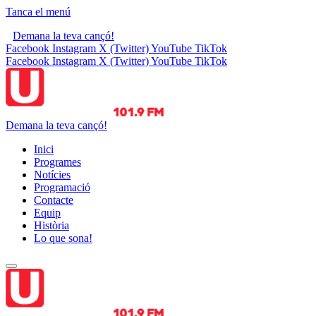
Tanca el menú
Demana la teva cançó!
Facebook
Instagram
X (Twitter)
YouTube
TikTok
Facebook
Instagram
X (Twitter)
YouTube
TikTok
Demana la teva cançó!
Inici
Programes
Notícies
Programació
Contacte
Equip
Història
Lo que sona!