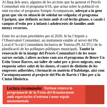
Al llarg dels anys, algunes de les accions que ha generat el Procés
Comunitari són el programa 6/16, que actua sobre la població en
edat escolar; el programa Sempre Acompanyats,
adreçat a la gent
gran que viu en situació de soledat no volguda; el programa
Ujaripén, que defineix accions amb el col·lectiu gitano, o casals i
campus d’estiu per a infants i adolescents de famílies amb
menys recursos.
Entre les accions prioritàries per al 2026, hi ha l’impuls a
l’Observatori Comunitari, un instrument estable al servei del Pla
Local d’Acció Comunitària Inclusiva de Tortosa (PLACIT) i de la
planificació de les polítiques públiques municipals.
També la
renovació de la imatge del Procés Comunitari i de les seues
xarxes socials, i altres accions com ara el programa de lleure Un
Estiu Sense Barres, un taller de salut per a joves migrats, una
enquesta sobre salut de les dones, el canvi de distintiu de les
empreses adherides, i formació en matèria d’habitatge, així com
l’acompanyament al projecte del Pla de Barris i Viles per a la
Ciutat Històrica.
Lectura recomanada:
Tortosa renova la
programació de la Festa del Renaixement
amb espectacles d'estrena i nous espais
monumentals