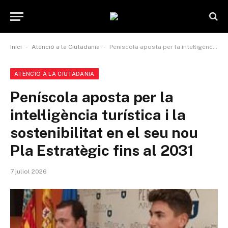
-
-
Inici
Atenció a la Ciutadania
Peníscola aposta per la intel·ligència turística i la sostenibilitat en el seu nou Pla Estratègic fins al 2031
ATENCIÓ A LA CIUTADANIA
Peníscola aposta per la
intel·ligència turística i la
sostenibilitat en el seu nou
Pla Estratègic fins al 2031
7 juliol 2026