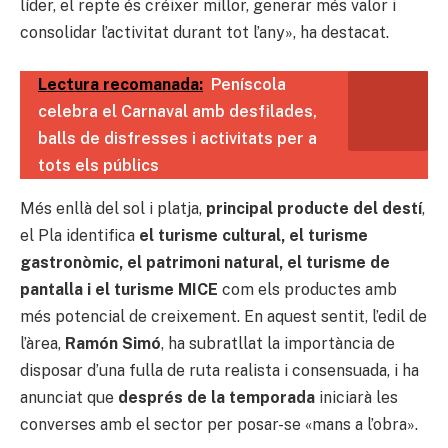
líder, el repte és créixer millor, generar més valor i
consolidar l’activitat durant tot l’any», ha destacat.
Lectura recomanada:
Peníscola
celebra el Carnaval amb desfilades,
balls de disfresses i activitats per a
tots els públics
Més enllà del sol i platja,
principal producte del destí
,
el Pla identifica
el turisme cultural, el turisme
gastronòmic, el patrimoni natural, el turisme de
pantalla i el turisme MICE
com els productes amb
més potencial de creixement. En aquest sentit, l’edil de
l’àrea,
Ramón Simó
, ha subratllat la importància de
disposar d’una fulla de ruta realista i consensuada, i ha
anunciat que
després de la temporada
iniciarà les
converses amb el sector per posar-se «mans a l’obra».