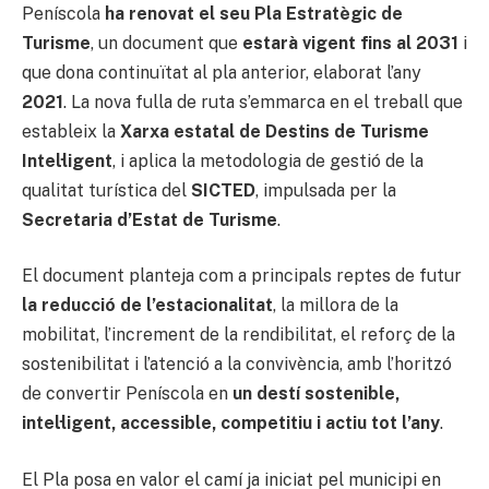
Peníscola
ha renovat el seu Pla Estratègic de
Turisme
, un document que
estarà vigent fins al 2031
i
que dona continuïtat al pla anterior, elaborat l’any
2021
. La nova fulla de ruta s’emmarca en el treball que
estableix la
Xarxa estatal de Destins de Turisme
Intel·ligent
, i aplica la metodologia de gestió de la
qualitat turística del
SICTED
, impulsada per la
Secretaria d’Estat de Turisme
.
El document planteja com a principals reptes de futur
la reducció de l’estacionalitat
, la millora de la
mobilitat, l’increment de la rendibilitat, el reforç de la
sostenibilitat i l’atenció a la convivència, amb l’horitzó
de convertir Peníscola en
un destí sostenible,
intel·ligent, accessible, competitiu i actiu tot l’any
.
El Pla posa en valor el camí ja iniciat pel municipi en