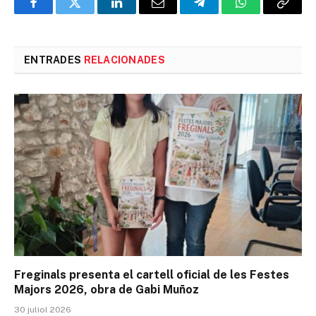
Facebook
Twitter
LinkedIn
Email
Telegram
WhatsApp
Copia
l'enlla
ENTRADES
RELACIONADES
Freginals presenta el cartell oficial de les Festes
Majors 2026, obra de Gabi Muñoz
30 juliol 2026