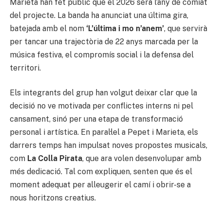
Marieta han fet públic que el 2026 serà l’any de comiat
del projecte. La banda ha anunciat una última gira,
batejada amb el nom
‘L’última i mo n’anem’
, que servirà
per tancar una trajectòria de 22 anys marcada per la
música festiva, el compromís social i la defensa del
territori.
Els integrants del grup han volgut deixar clar que la
decisió no ve motivada per conflictes interns ni pel
cansament, sinó per una etapa de transformació
personal i artística. En paral·lel a Pepet i Marieta, els
darrers temps han impulsat noves propostes musicals,
com
La Colla Pirata
, que ara volen desenvolupar amb
més dedicació. Tal com expliquen, senten que és el
moment adequat per alleugerir el camí i obrir-se a
nous horitzons creatius.