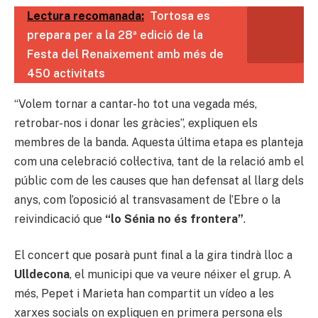
Lectura recomanada:
Tortosa es
prepara per a la 28ª edició de la
Festa del Renaixement amb més de
450 activitats
“Volem tornar a cantar-ho tot una vegada més,
retrobar-nos i donar les gràcies”, expliquen els
membres de la banda. Aquesta última etapa es planteja
com una celebració col·lectiva, tant de la relació amb el
públic com de les causes que han defensat al llarg dels
anys, com l’oposició al transvasament de l’Ebre o la
reivindicació que
“lo Sénia no és frontera”
.
El concert que posarà punt final a la gira tindrà lloc a
Ulldecona
, el municipi que va veure néixer el grup. A
més, Pepet i Marieta han compartit un vídeo a les
xarxes socials on expliquen en primera persona els