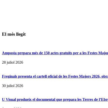
El més llegit
Amposta prepara més de 150 actes gratuïts per a les Festes Majors
28 juliol 2026
Freginals presenta el cartell oficial de les Festes Majors 2026, 
30 juliol 2026
U Visual produeix el documental que prepara les Terres de l’Ebre p