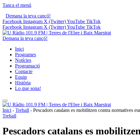
Tanca el menú
Demana la teva cançó!
Facebook
Instagram
X (Twitter)
YouTube
TikTok
Facebook
Instagram
X (Twitter)
YouTube
TikTok
Demana la teva cançó!
Inici
Programes
Notícies
Programació
Contacte
Equip
Història
Lo que sona!
Inici
-
Treball
-
Pescadors catalans es mobilitzen contra normatives e
Treball
Pescadors catalans es mobilitze