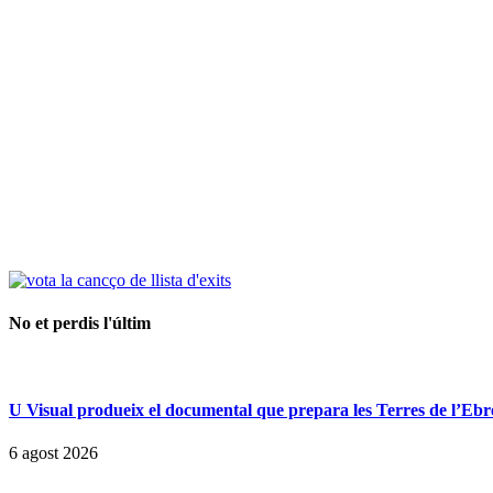
No et perdis l'últim
U Visual produeix el documental que prepara les Terres de l’Ebre p
6 agost 2026