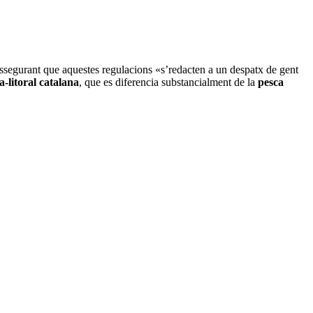
u assegurant que aquestes regulacions «s’redacten a un despatx de gent
a-litoral catalana
, que es diferencia substancialment de la
pesca