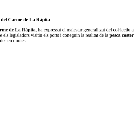
e del Carme de La Ràpita
arme de La Ràpita
, ha expressat el malestar generalitzat del col·lecti
ls legisladors visitin els ports i coneguin la realitat de la
pesca coster
des en quotes.