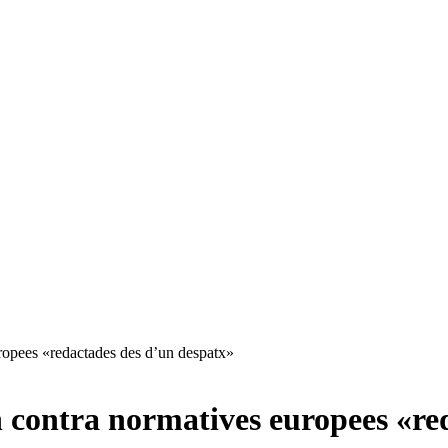
uropees «redactades des d’un despatx»
n contra normatives europees «re