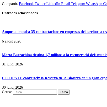
Compartir.
Facebook
Twitter
LinkedIn
Email
Telegram
WhatsApp
Co
Entrades
relacionades
Amposta impulsa 35 contractacions en empreses del territori a t
6 agost 2026
Marta Barrachina destina 1,7 milions a la recuperació dels municip
31 juliol 2026
El COPATE converteix la Reserva de la Biosfera en un gran espai 
30 juliol 2026
Cerca: