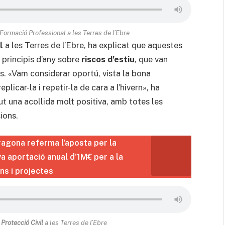
 Formació Professional a les Terres de l’Ebre
l
a les Terres de l’Ebre, ha explicat que aquestes
 principis d’any sobre
riscos d’estiu
, que van
s. «Vam considerar oportú, vista la bona
plicar-la i repetir-la de cara a l’hivern», ha
ut una acollida molt positiva, amb totes les
sions.
ragona referma l'aposta per la
va aportació anual d'1M€ per a la
ons i projectes
e
Protecció Civil
a les Terres de l’Ebre