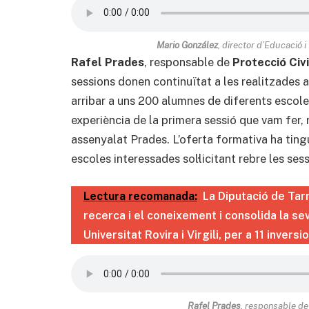
Mario González
, director d’Educació i
Rafel Prades
, responsable de
Protecció Civi
sessions donen continuïtat a les realitzades a
arribar a uns 200 alumnes de diferents escole
experiència de la primera sessió que vam fer, re
assenyalat Prades. L’oferta formativa ha ting
escoles interessades sol·licitant rebre les ses
Lectura recomanada:
La Diputació de Tar
recerca i el coneixement i consolida la se
Universitat Rovira i Virgili, per a 11 inversi
Rafel Prades
, responsable d