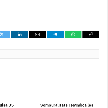
k
Twitter
LinkedIn
Email
Telegram
WhatsApp
Copia
l'enllaç
ulsa 35
SomRuralitats reivindica les