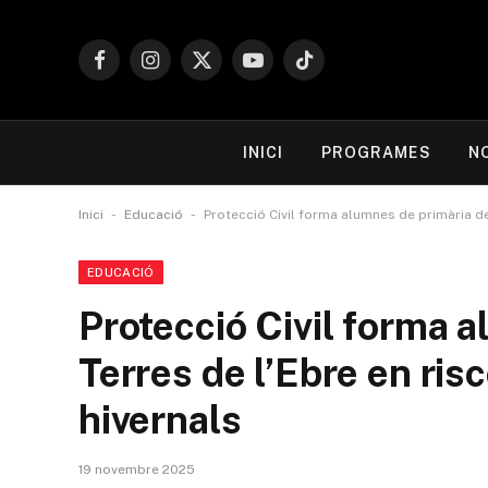
Facebook
Instagram
X
YouTube
TikTok
(Twitter)
INICI
PROGRAMES
N
-
-
Inici
Educació
Protecció Civil forma alumnes de primària de
EDUCACIÓ
Protecció Civil forma a
Terres de l’Ebre en ri
hivernals
19 novembre 2025