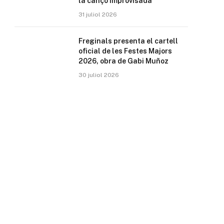
la cançó improvisada
31 juliol 2026
Freginals presenta el cartell
oficial de les Festes Majors
2026, obra de Gabi Muñoz
30 juliol 2026