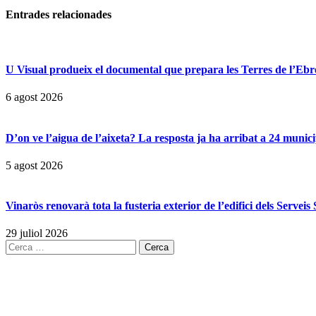
Entrades
relacionades
U Visual produeix el documental que prepara les Terres de l’Ebre p
6 agost 2026
D’on ve l’aigua de l’aixeta? La resposta ja ha arribat a 24 munici
5 agost 2026
Vinaròs renovarà tota la fusteria exterior de l’edifici dels Servei
29 juliol 2026
Cerca: