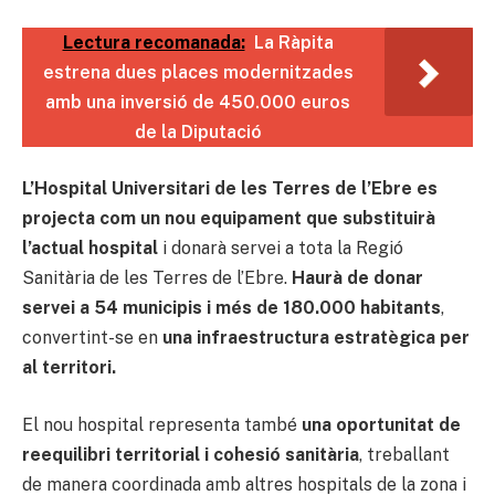
Lectura recomanada:
La Ràpita
estrena dues places modernitzades
amb una inversió de 450.000 euros
de la Diputació
L’Hospital Universitari de les Terres de l’Ebre es
projecta com un nou equipament que substituirà
l’actual hospital
i donarà servei a tota la Regió
Sanitària de les Terres de l’Ebre.
Haurà de donar
servei a 54 municipis i més de 180.000 habitants
,
convertint-se en
una infraestructura estratègica per
al territori.
El nou hospital representa també
una oportunitat de
reequilibri territorial i cohesió sanitària
, treballant
de manera coordinada amb altres hospitals de la zona i