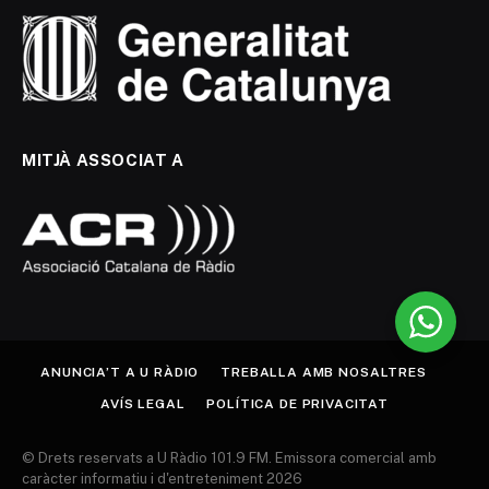
MITJÀ ASSOCIAT A
ANUNCIA’T A U RÀDIO
TREBALLA AMB NOSALTRES
AVÍS LEGAL
POLÍTICA DE PRIVACITAT
© Drets reservats a U Ràdio 101.9 FM. Emissora comercial amb
caràcter informatiu i d'entreteniment 2026