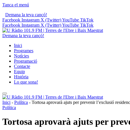
Tanca el menú
Demana la teva cançó!
Facebook
Instagram
X (Twitter)
YouTube
TikTok
Facebook
Instagram
X (Twitter)
YouTube
TikTok
Demana la teva cançó!
Inici
Programes
Notícies
Programació
Contacte
Equip
Història
Lo que sona!
Inici
-
Política
-
Tortosa aprovarà ajuts per prevenir l’exclusió residenci
Política
Tortosa aprovarà ajuts per preven