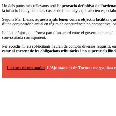
Un dels punts més rellevants serà
l’aprovació definitiva de l’ordena
la inflació i l’augment dels costos de l’habitatge, que afecten especia
Segons Mar Lleixà,
aquests ajuts tenen com a objectiu facilitar qu
d’una convocatòria anual en règim de concurrència no competitiva, ori
La línia d’ajuts, que forma part d’un acord entre el govern municipal
convocatòria corresponent.
Per accedir-hi, els sol·licitants hauran de complir diversos requisits, e
estar al corrent de les obligacions tributàries i no superar els llin
Lectura recomanada:
L'Ajuntament de Tortosa reorganitza el 