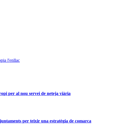
pia l'enllaç
i per al nou servei de neteja viària
 ajuntaments per teixir una estratègia de comarca