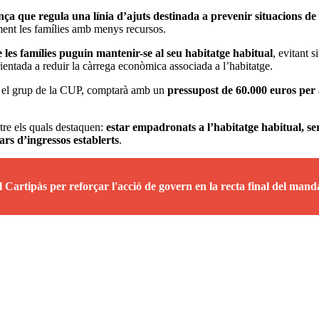
nça que regula una línia d’ajuts destinada a prevenir situacions de 
lment les famílies amb menys recursos.
e les famílies puguin mantenir-se al seu habitatge habitual
, evitant 
entada a reduir la càrrega econòmica associada a l’habitatge.
 i el grup de la CUP, comptarà amb un
pressupost de 60.000 euros per 
ntre els quals destaquen:
estar empadronats a l’habitatge habitual, se
dars d’ingressos establerts
.
Cartipàs per reforçar l'acció de govern en la recta final del mand