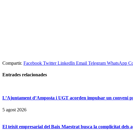
Compartir.
Facebook
Twitter
LinkedIn
Email
Telegram
WhatsApp
Co
Entrades
relacionades
L’Ajuntament d’Amposta i UGT acorden impulsar un conveni prop
5 agost 2026
El teixit empresarial del Baix Maestrat busca la complicitat dels