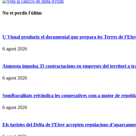
No et perdis l'últim
U Visual produeix el documental que prepara les Terres de l’Ebre p
6 agost 2026
Amposta impulsa 35 contractacions en empreses del territori a t
6 agost 2026
SomRuralitats reivindica les cooperatives com a motor de repobl
6 agost 2026
Els turistes del Delta de l’Ebre accepten regulacions d’aparcamen