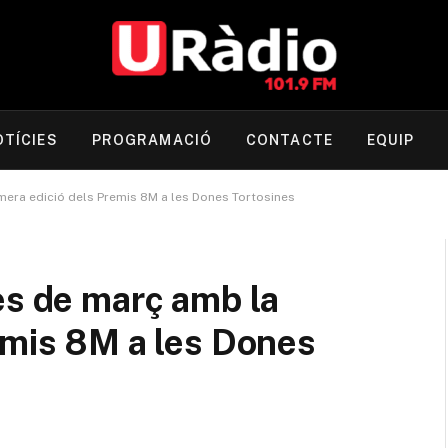
OTÍCIES
PROGRAMACIÓ
CONTACTE
EQUIP
mera edició dels Premis 8M a les Dones Tortosines
es de març amb la
emis 8M a les Dones