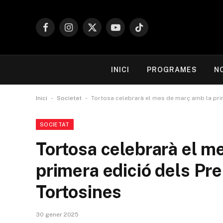
Facebook
Instagram
X
YouTube
TikTok
(Twitter)
INICI
PROGRAMES
N
-
-
Inici
Societat
Tortosa celebrarà el mes de març amb la pri
SOCIETAT
Tortosa celebrarà el m
primera edició dels Pr
Tortosines
30 gener 2025