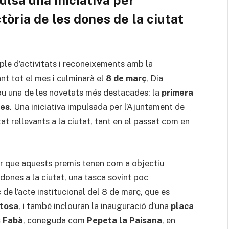
ctòria de les dones de la ciutat
ple d’activitats i reconeixements amb la
ant tot el mes i culminarà el
8 de març
, Dia
lou una de les novetats més destacades: la
primera
nes
. Una iniciativa impulsada per l’Ajuntament de
t rellevants a la ciutat, tant en el passat com en
ar que aquests premis tenen com a objectiu
 dones a la ciutat, una tasca sovint poc
 de l’acte institucional del 8 de març, que es
tosa
, i també inclouran la inauguració d’una
placa
s Fabà
, coneguda com
Pepeta la Paisana
, en