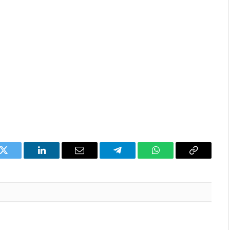
k
Twitter
LinkedIn
Email
Telegram
WhatsApp
Copia
l'enllaç