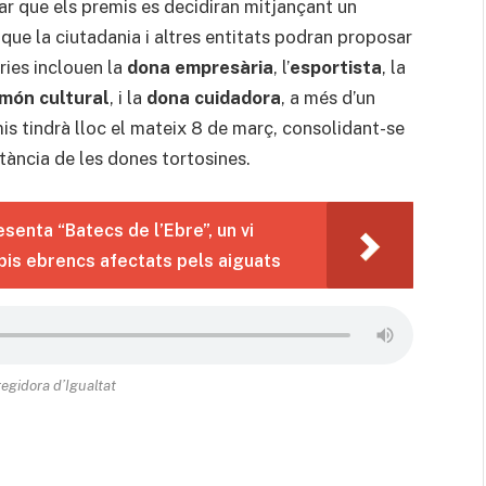
car que els premis es decidiran mitjançant un
i que la ciutadania i altres entitats podran proposar
ries inclouen la
dona empresària
, l’
esportista
, la
món cultural
, i la
dona cuidadora
, a més d’un
mis tindrà lloc el mateix 8 de març, consolidant-se
tància de les dones tortosines.
senta “Batecs de l’Ebre”, un vi
ipis ebrencs afectats pels aiguats
 regidora d’Igualtat