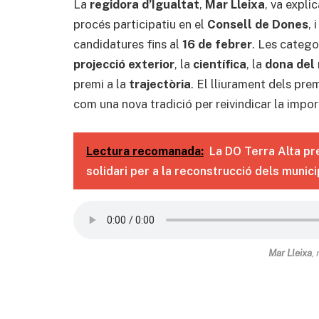
La
regidora d’Igualtat
,
Mar Lleixa
, va expli
procés participatiu en el
Consell de Dones
, 
candidatures fins al
16 de febrer
. Les catego
projecció exterior
, la
científica
, la
dona del 
premi a la
trajectòria
. El lliurament dels pre
com una nova tradició per reivindicar la impor
Lectura recomanada:
La DO Terra Alta pre
solidari per a la reconstrucció dels munic
Mar Lleixa
,