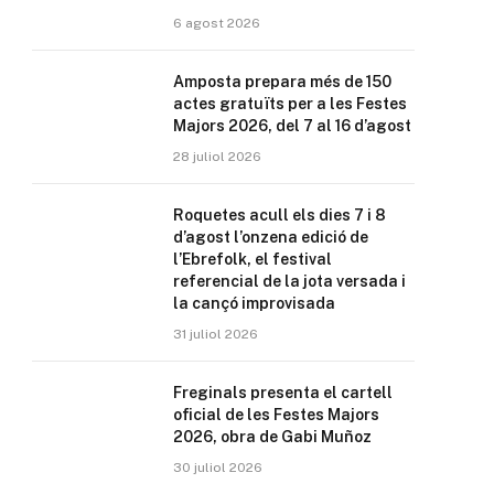
6 agost 2026
Amposta prepara més de 150
actes gratuïts per a les Festes
Majors 2026, del 7 al 16 d’agost
28 juliol 2026
Roquetes acull els dies 7 i 8
d’agost l’onzena edició de
l’Ebrefolk, el festival
referencial de la jota versada i
la cançó improvisada
31 juliol 2026
Freginals presenta el cartell
oficial de les Festes Majors
2026, obra de Gabi Muñoz
30 juliol 2026