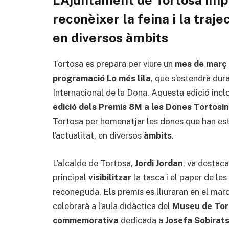
reconèixer la feina i la traje
en diversos àmbits
Tortosa es prepara per viure un
mes de març
programació Lo més lila
, que s’estendrà dur
Internacional de la Dona. Aquesta edició inc
edició dels Premis 8M a les Dones Tortosi
Tortosa per homenatjar les dones que han esta
l’actualitat, en diversos
àmbits
.
L’alcalde de Tortosa,
Jordi Jordan
, va destac
principal
visibilitzar
la tasca i el paper de les
reconeguda. Els premis es lliuraran en el marc
celebrarà a l’aula didàctica del
Museu de Tor
commemorativa
dedicada a
Josefa Sobirat