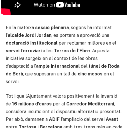
En la mateixa
sessió plenària
, segons ha informat
l’
alcalde Jordi Jordan
, es portarà a aprovació una
declaració institucional
per reclamar millores en el
servei ferroviari
a les
Terres de l’Ebre
. Aquesta
iniciativa sorgeix en el context de les obres
d’adaptació a l’
ample internacional
del
túnel de Roda
de Berà
, que suposaran un tall de
cinc mesos
en el
servei.
Tot i que l’Ajuntament valora positivament la inversió
de
16 milions d’euros
per al
Corredor Mediterrani
,
considera insuficient el dispositiu alternatiu presentat.
Per això, demanen a
ADIF
l’ampliació del servei
Avant
entre
Tortosa
i
Barcelona
amb tres trens més en cada