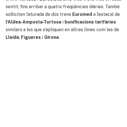
sentit, fins arribar a quatre freqüències diàries. També
sol·liciten l’aturada de dos trens
Euromed
a l’estació de
l’Aldea-Amposta-Tortosa
i
bonificacions tarifàries
similars a les que s’apliquen en altres línies com les de
Lleida
,
Figueres
i
Girona
.