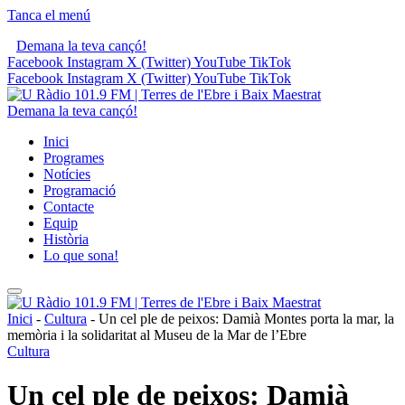
Tanca el menú
Demana la teva cançó!
Facebook
Instagram
X (Twitter)
YouTube
TikTok
Facebook
Instagram
X (Twitter)
YouTube
TikTok
Demana la teva cançó!
Inici
Programes
Notícies
Programació
Contacte
Equip
Història
Lo que sona!
Inici
-
Cultura
-
Un cel ple de peixos: Damià Montes porta la mar, la
memòria i la solidaritat al Museu de la Mar de l’Ebre
Cultura
Un cel ple de peixos: Damià