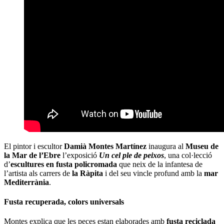
El pintor i escultor
Damià Montes Martínez
inaugura al
Museu de
la Mar de l’Ebre
l’exposició
Un cel ple de peixos
, una col·lecció
d’
escultures en fusta policromada
que neix de la infantesa de
l’artista als carrers de
la Ràpita
i del seu vincle profund amb la
mar
Mediterrània
.
Fusta recuperada, colors universals
Montes explica que les peces estan elaborades amb
fusta reciclada