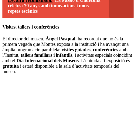
Lectura recomanada:
La Passió d'Ulldecona
celebra 70 anys amb innovacions i nous
reptes escènics
Visites, tallers i conferències
El director del museu,
Àngel Pasqual
, ha recordat que no és la
primera vegada que Montes exposa a la institució i ha avançat una
àmplia programació paral·lela:
visites guiades
,
conferències
amb
l’Institut,
tallers familiars i infantils
, i activitats especials coincidint
amb el
Dia Internacional dels Museus
. L’entrada a l’exposició és
gratuïta
i estarà disponible a la sala d’activitats temporals del
museu.