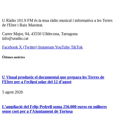
U Ràdio 101.9 FM és la teua ràdio musical i informativa a les Terres
de l'Ebre i Baix Maestrat.
Carrer Major, 94, 43550 Ulldecona, Tarragona
info@uradio.cat
Facebook
X (Twitter)
Instagram
YouTube
TikTok
Últimes notícies
U Visual produeix el documental que prepara les Terres de
l’Ebre per a l’eclipsi solar del 12 d’agost
5 agost 2026
L’ampliació del Felip Pedrell suma 256.000 euros en millores
sense cost per a l’Ajuntament de Tortosa