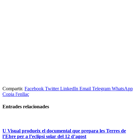
Compartir.
Facebook
Twitter
LinkedIn
Email
Telegram
WhatsApp
Copia l'enllaç
Entrades
relacionades
U Visual produeix el documental que prepara les Terres de
l’Ebre per a l’eclipsi solar del 12 d’agost