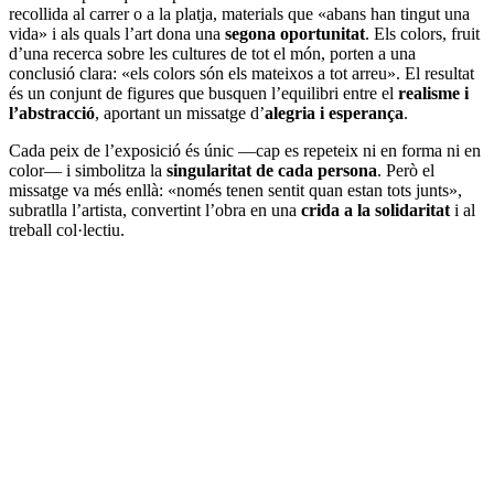
recollida al carrer o a la platja, materials que «abans han tingut una
vida» i als quals l’art dona una
segona oportunitat
. Els colors, fruit
d’una recerca sobre les cultures de tot el món, porten a una
conclusió clara: «els colors són els mateixos a tot arreu». El resultat
és un conjunt de figures que busquen l’equilibri entre el
realisme i
l’abstracció
, aportant un missatge d’
alegria i esperança
.
Cada peix de l’exposició és únic —cap es repeteix ni en forma ni en
color— i simbolitza la
singularitat de cada persona
. Però el
missatge va més enllà: «només tenen sentit quan estan tots junts»,
subratlla l’artista, convertint l’obra en una
crida a la solidaritat
i al
treball col·lectiu.