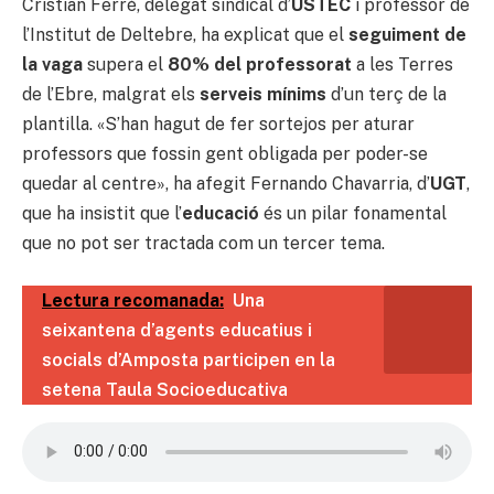
Cristian Ferré, delegat sindical d’
USTEC
i professor de
l’Institut de Deltebre, ha explicat que el
seguiment de
la vaga
supera el
80% del professorat
a les Terres
de l’Ebre, malgrat els
serveis mínims
d’un terç de la
plantilla. «S’han hagut de fer sortejos per aturar
professors que fossin gent obligada per poder-se
quedar al centre», ha afegit Fernando Chavarria, d’
UGT
,
que ha insistit que l’
educació
és un pilar fonamental
que no pot ser tractada com un tercer tema.
Lectura recomanada:
Una
seixantena d’agents educatius i
socials d’Amposta participen en la
setena Taula Socioeducativa