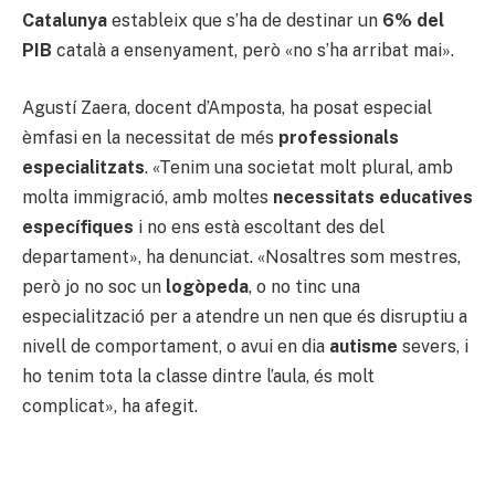
Catalunya
estableix que s’ha de destinar un
6% del
PIB
català a ensenyament, però «no s’ha arribat mai».
Agustí Zaera, docent d’Amposta, ha posat especial
èmfasi en la necessitat de més
professionals
especialitzats
. «Tenim una societat molt plural, amb
molta immigració, amb moltes
necessitats educatives
específiques
i no ens està escoltant des del
departament», ha denunciat. «Nosaltres som mestres,
però jo no soc un
logòpeda
, o no tinc una
especialització per a atendre un nen que és disruptiu a
nivell de comportament, o avui en dia
autisme
severs, i
ho tenim tota la classe dintre l’aula, és molt
complicat», ha afegit.