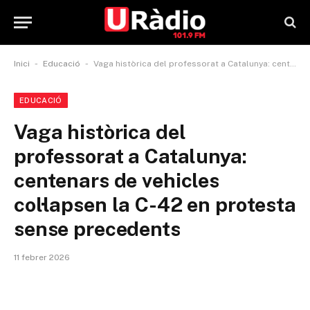
-
-
Inici
Educació
Vaga històrica del professorat a Catalunya: centenars de vehicles col·lapsen la C-42 en protesta sense precedents
EDUCACIÓ
Vaga històrica del
professorat a Catalunya:
centenars de vehicles
col·lapsen la C-42 en protesta
sense precedents
11 febrer 2026