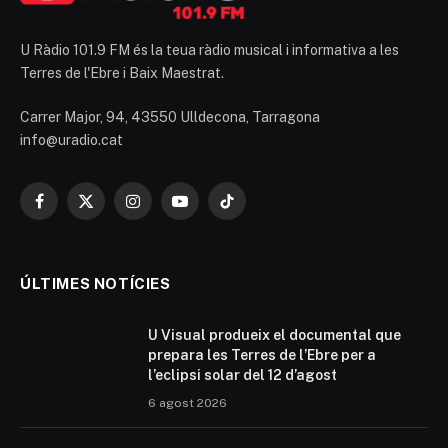
U Ràdio 101.9 FM és la teua ràdio musical i informativa a les
Terres de l'Ebre i Baix Maestrat.
Carrer Major, 94, 43550 Ulldecona, Tarragona
info@uradio.cat
Facebook
X
Instagram
YouTube
TikTok
(Twitter)
ÚLTIMES NOTÍCIES
U Visual produeix el documental que
prepara les Terres de l’Ebre per a
l’eclipsi solar del 12 d’agost
6 agost 2026