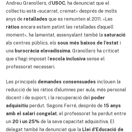
Andreu Granollers, d’
USOC
, ha denunciat que el
col·lectiu està «sucarrat, cremat» després de molts
anys de
retallades
que es remunten al 2011. «Les
ràtios
encara estem patint les retallades d’aquell
moment», ha lamentat, assenyalant també la
saturació
als centres públics, els
sous més baixos de l’estat
i
una
burocràcia elevadíssima
. Granollers ha criticat
que s’hagi imposat l’
escola inclusiva
sense el
professorat necessari.
Les principals
demandes consensuades
inclouen la
reducció de les ràtios d’alumnes per aula, més personal
docent i de suport, i la recuperació del
poder
adquisitiu
perdut. Segons Ferré, després de
15 anys
amb el salari congelat
, el professorat ha perdut entre
un
20 i un 25%
de la seva capacitat adquisitiva. El
delegat també ha denunciat que la
Llei d’Educació de