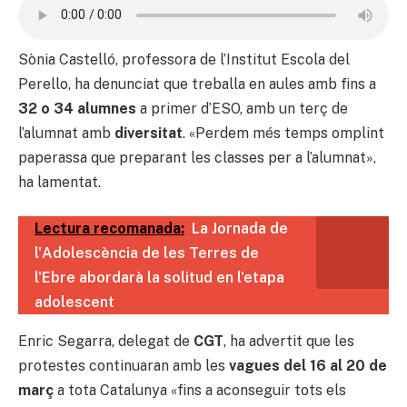
Sònia Castelló, professora de l’Institut Escola del
Perello, ha denunciat que treballa en aules amb fins a
32 o 34 alumnes
a primer d’ESO, amb un terç de
l’alumnat amb
diversitat
. «Perdem més temps omplint
paperassa que preparant les classes per a l’alumnat»,
ha lamentat.
Lectura recomanada:
La Jornada de
l'Adolescència de les Terres de
l'Ebre abordarà la solitud en l'etapa
adolescent
Enric Segarra, delegat de
CGT
, ha advertit que les
protestes continuaran amb les
vagues del 16 al 20 de
març
a tota Catalunya «fins a aconseguir tots els