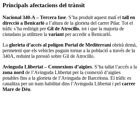
Principals afectacions del trànsit
Nacional 340-A – Tercera fase
. S’ha produït aquest matí el
tall en
direcció a Benicarló
a l’altura de la glorieta del carrer Pilar. Tot el
tràfic s’ha redirigit per
Gil de Atrocillo
, tot i que la majoria de
ciutadans ja utilitzen la
variant
per accedir a Benicarló.
La
glorieta d’accés al polígon Portal de Mediterrani
obrirà demà,
permetent que els vehicles puguin tornar a la població a través de la
340A, reduint la pressió sobre Gil de Atrocillo.
Avinguda Llibertat – Connexions d’aigües
. S’ha tallat l’accés a la
zona nord
de l’Avinguda Llibertat per la connexió d’aigües
potables fins a la glorieta de l’Avinguda de Barcelona. El tràfic es
canalitza per un tram habilitat dins l’Avinguda Llibertat i pel
carrer
Mare de Déu
.