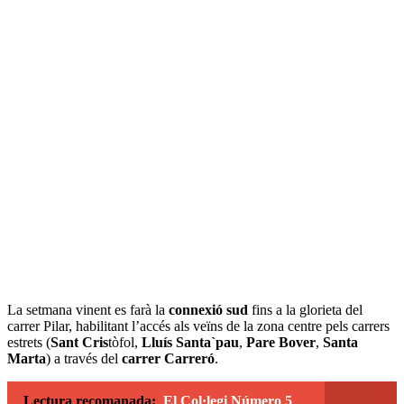
La setmana vinent es farà la
connexió sud
fins a la glorieta del
carrer Pilar, habilitant l’accés als veïns de la zona centre pels carrers
estrets (
Sant Cris
tòfol,
Lluís Santa`pau
,
Pare Bover
,
Santa
Marta
) a través del
carrer Carreró
.
Lectura recomanada:
El Col·legi Número 5