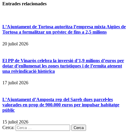
Entrades
relacionades
L’Ajuntament de Tortosa autoritza l’empresa mixta Aigües de
Tortosa a formalitzar un préstec de fins a 2,5 milions
20 juliol 2026
El PP de Vinaròs celebra la inversió d’1,9 milions d’euros per
dotar d’enllumenat les zones turístiques i de l’ermita atenent
una reivindicació històrica
17 juliol 2026
L’Ajuntament d’Amposta rep del Sareb dues parcel•les
valorades en prop de 900.000 euros per impulsar habitatge
públic
15 juliol 2026
Cerca: