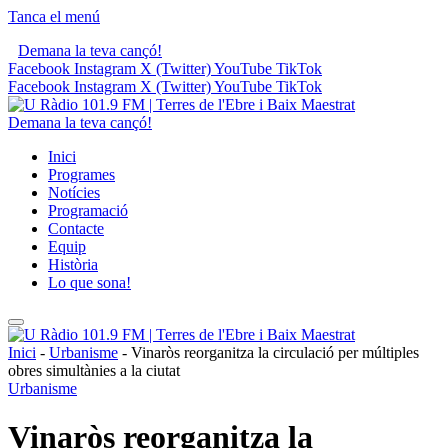
Tanca el menú
Demana la teva cançó!
Facebook
Instagram
X (Twitter)
YouTube
TikTok
Facebook
Instagram
X (Twitter)
YouTube
TikTok
Demana la teva cançó!
Inici
Programes
Notícies
Programació
Contacte
Equip
Història
Lo que sona!
Inici
-
Urbanisme
-
Vinaròs reorganitza la circulació per múltiples
obres simultànies a la ciutat
Urbanisme
Vinaròs reorganitza la