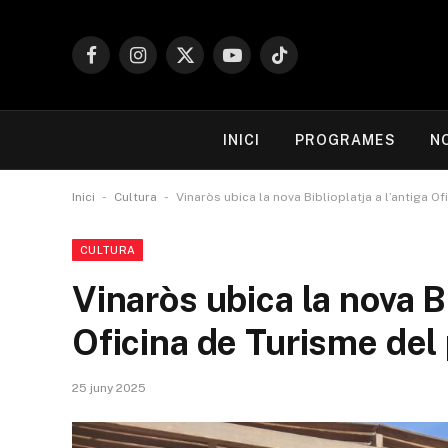
Facebook
Instagram
X
YouTube
TikTok
(Twitter)
INICI
PROGRAMES
N
-
-
Inici
Cultura
Vinaròs ubica la nova Biblioplatja a l’antiga O
CULTURA
Vinaròs ubica la nova Bi
Oficina de Turisme del
25 juny 2025