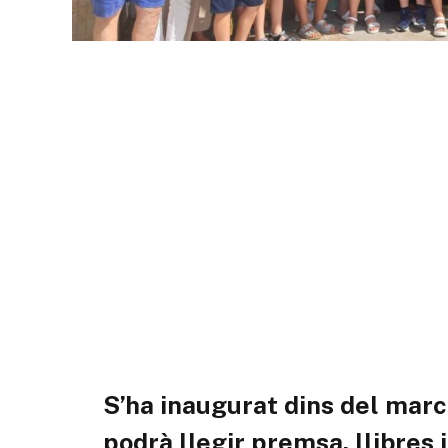
S’ha inaugurat dins del marc 
podrà llegir premsa, llibres 