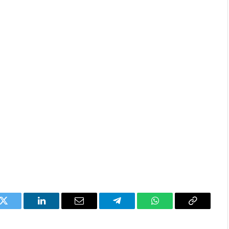
k
Twitter
LinkedIn
Email
Telegram
WhatsApp
Copia
l'enllaç