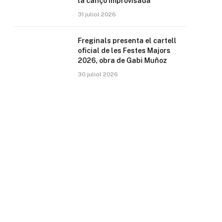
la cançó improvisada
31 juliol 2026
Freginals presenta el cartell
oficial de les Festes Majors
2026, obra de Gabi Muñoz
30 juliol 2026