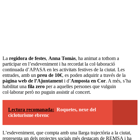
La
regidora de festes
,
Anna Tomàs
, ha animat a tothom a
participar en l’esdeveniment i ha recordat la col·laboració
continuada d’APASA en les activitats festives de la ciutat. Les
entrades, amb un
preu de 10€
, es poden adquirir a través de la
pàgina web de l’Ajuntament
i d’
Amposta en Cor
. A més, s’ha
habilitat una
fila zero
per a aquelles persones que vulguin
col·laborar però no puguin assistir al concert.
Lectura recomanada:
Roquetes, nexe del
cicloturisme ebrenc
L’esdeveniment, que compta amb una llarga trajectòria a la ciutat,
representa un dels projectes socials més destacats de REMSA i ha