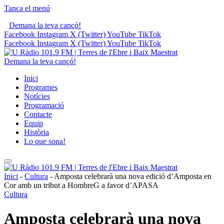
Tanca el menú
Demana la teva cançó!
Facebook
Instagram
X (Twitter)
YouTube
TikTok
Facebook
Instagram
X (Twitter)
YouTube
TikTok
Demana la teva cançó!
Inici
Programes
Notícies
Programació
Contacte
Equip
Història
Lo que sona!
Inici
-
Cultura
-
Amposta celebrarà una nova edició d’Amposta en
Cor amb un tribut a HombreG a favor d’APASA
Cultura
Amposta celebrarà una nova