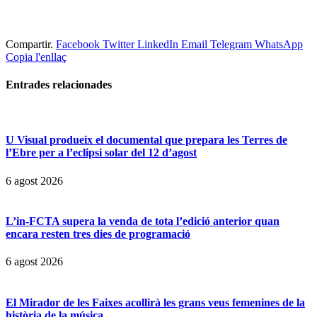
Compartir.
Facebook
Twitter
LinkedIn
Email
Telegram
WhatsApp
Copia l'enllaç
Entrades
relacionades
U Visual produeix el documental que prepara les Terres de
l’Ebre per a l’eclipsi solar del 12 d’agost
6 agost 2026
L’in-FCTA supera la venda de tota l’edició anterior quan
encara resten tres dies de programació
6 agost 2026
El Mirador de les Faixes acollirà les grans veus femenines de la
història de la música