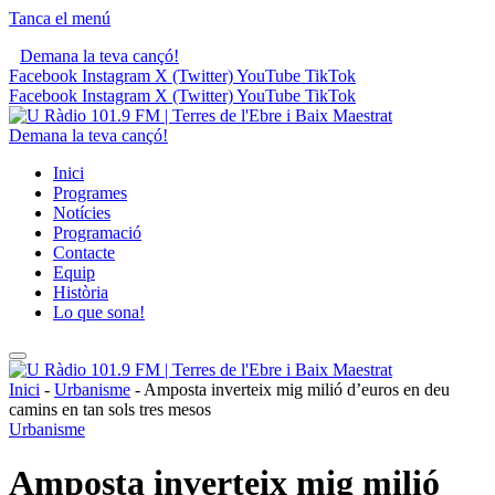
Tanca el menú
Demana la teva cançó!
Facebook
Instagram
X (Twitter)
YouTube
TikTok
Facebook
Instagram
X (Twitter)
YouTube
TikTok
Demana la teva cançó!
Inici
Programes
Notícies
Programació
Contacte
Equip
Història
Lo que sona!
Inici
-
Urbanisme
-
Amposta inverteix mig milió d’euros en deu
camins en tan sols tres mesos
Urbanisme
Amposta inverteix mig milió