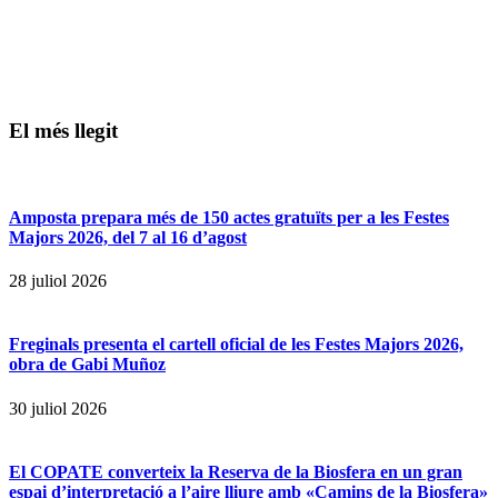
El més llegit
Amposta prepara més de 150 actes gratuïts per a les Festes
Majors 2026, del 7 al 16 d’agost
28 juliol 2026
Freginals presenta el cartell oficial de les Festes Majors 2026,
obra de Gabi Muñoz
30 juliol 2026
El COPATE converteix la Reserva de la Biosfera en un gran
espai d’interpretació a l’aire lliure amb «Camins de la Biosfera»