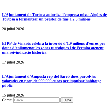
L’Ajuntament de Tortosa autoritza l’empresa mixta Aigües de
Tortosa a formalitzar un préstec de fins a 2,5 milions
20 juliol 2026
El PP de Vinaròs celebra la inversió d’1,9 milions d’euros per
dotar d’enllumenat les zones turístiques i de l’ermita atenent
una reivindicació històrica
17 juliol 2026
L’Ajuntament d’Amposta rep del Sareb dues parcel•les
valorades en prop de 900.000 euros per impulsar habitatge
públic
15 juliol 2026
Cerca: