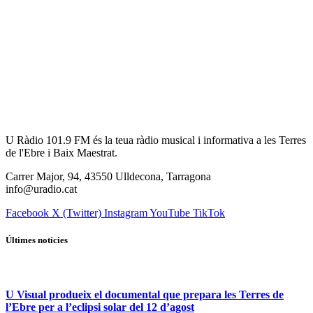
U Ràdio 101.9 FM és la teua ràdio musical i informativa a les Terres
de l'Ebre i Baix Maestrat.
Carrer Major, 94, 43550 Ulldecona, Tarragona
info@uradio.cat
Facebook
X (Twitter)
Instagram
YouTube
TikTok
Últimes notícies
U Visual produeix el documental que prepara les Terres de
l’Ebre per a l’eclipsi solar del 12 d’agost