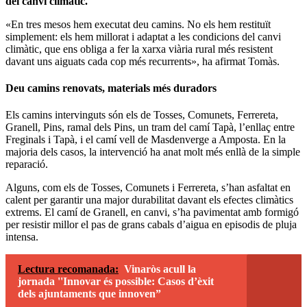
del canvi climàtic.
«En tres mesos hem executat deu camins. No els hem restituït
simplement: els hem millorat i adaptat a les condicions del canvi
climàtic, que ens obliga a fer la xarxa viària rural més resistent
davant uns aiguats cada cop més recurrents», ha afirmat Tomàs.
Deu camins renovats, materials més duradors
Els camins intervinguts són els de Tosses, Comunets, Ferrereta,
Granell, Pins, ramal dels Pins, un tram del camí Tapà, l’enllaç entre
Freginals i Tapà, i el camí vell de Masdenverge a Amposta. En la
majoria dels casos, la intervenció ha anat molt més enllà de la simple
reparació.
Alguns, com els de Tosses, Comunets i Ferrereta, s’han asfaltat en
calent per garantir una major durabilitat davant els efectes climàtics
extrems. El camí de Granell, en canvi, s’ha pavimentat amb formigó
per resistir millor el pas de grans cabals d’aigua en episodis de pluja
intensa.
Lectura recomanada:
Vinaròs acull la
jornada ''Innovar és possible: Casos d’èxit
dels ajuntaments que innoven”