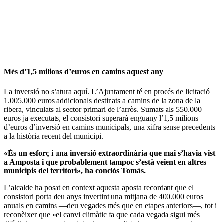
Més d’1,5 milions d’euros en camins aquest any
La inversió no s’atura aquí. L’Ajuntament té en procés de licitació
1.005.000 euros addicionals destinats a camins de la zona de la
ribera, vinculats al sector primari de l’arròs. Sumats als 550.000
euros ja executats, el consistori superarà enguany l’1,5 milions
d’euros d’inversió en camins municipals, una xifra sense precedents
a la història recent del municipi.
«És un esforç i una inversió extraordinària que mai s’havia vist
a Amposta i que probablement tampoc s’està veient en altres
municipis del territori», ha conclòs Tomàs.
L’alcalde ha posat en context aquesta aposta recordant que el
consistori porta deu anys invertint una mitjana de 400.000 euros
anuals en camins —deu vegades més que en etapes anteriors—, tot i
reconèixer que «el canvi climàtic fa que cada vegada sigui més