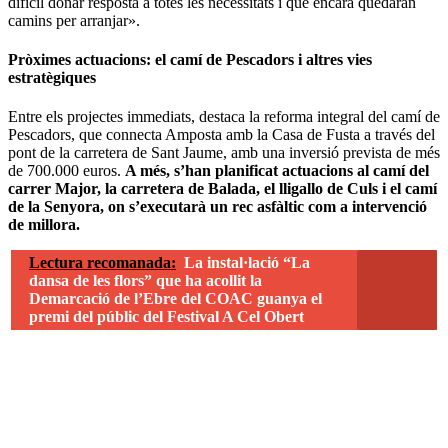
difícil donar resposta a totes les necessitats i que encara quedaran
camins per arranjar».
Pròximes actuacions: el camí de Pescadors i altres vies
estratègiques
Entre els projectes immediats, destaca la reforma integral del camí de
Pescadors, que connecta Amposta amb la Casa de Fusta a través del
pont de la carretera de Sant Jaume, amb una inversió prevista de més
de 700.000 euros.
A més, s’han planificat actuacions al camí del
carrer Major, la carretera de Balada, el lligallo de Culs i el camí
de la Senyora, on s’executarà un rec asfàltic com a intervenció
de millora.
Lectura recomanada:
La instal·lació “La
dansa de les flors” que ha acollit la
Demarcació de l’Ebre del COAC guanya el
premi del públic del Festival A Cel Obert