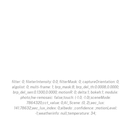
filter: 0; fileterIntensity: 0.0; filterMask: 0; captureOrientation: 0;
algolist: 0; multi-frame: 1; brp_mask:8; brp_del_th:0.0008,0.0000;
brp_del_sen:0.1300,0.0000; motionR: 0; delta:1; bokeh:1; module:
photo;hw-remosaic: false;touch: (-1.0, -1.0);sceneMode:
7864320;cct_value: 0;AI_Scene: (0, 2);aec_lux:
141.78632;aec_lux_index: 0;albedo: ;confidence: ;motionLevel:
-1;weatherinfo: null;temperature: 34;