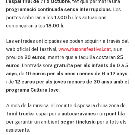
l’espai firal de l’1 d’Octubre
, fet que permetrà una
programació continuada sense interrupcions
. Les
portes s’obriran a les
17.00 h
i les actuacions
començaran a les
18.00 h
.
Les entrades anticipades es poden adquirir a través del
web oficial del festival,
www.riusonafestival.cat
, a un
preu de
20 euros
, mentre que a taquilla costaran
25
euros
. L’entrada serà
gratuïta per als infants de 0 a 5
anys
, de
10 euros per als nens i nenes de 6 a 12 anys
,
i de
12 euros per als joves menors de 30 anys amb el
programa Cultura Jove
.
A més de la música, el recinte disposarà d’una zona de
food trucks
, espai per a
autocaravanes
i un
punt lila
per garantir un ambient
segur i inclusiu
per a tots els
assistents.