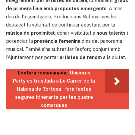
íntegrament per artistes en català
, combinant
grups
de primera línia amb propostes emergents
. A més,
des de l’organització, Produccions Submarines ha
destacat la voluntat de continuar apostant per la
música de proximitat
, donar visibilitat a
nous talents
i
potenciar la
presència femenina
dins del panorama
musical. També s’ha subratllat l’esforç conjunt amb
l’Ajuntament per portar
artistes de renom
a la ciutat.
Lectura recomanada:
Unicorns
Party es trasllada a Lo Carrer de la
Habana de Tortosa i farà festes
segures itinerants per les quatre
comarques