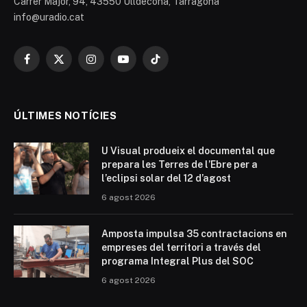
Carrer Major, 94, 43550 Ulldecona, Tarragona
info@uradio.cat
Facebook
X
Instagram
YouTube
TikTok
(Twitter)
ÚLTIMES NOTÍCIES
U Visual produeix el documental que
prepara les Terres de l’Ebre per a
l’eclipsi solar del 12 d’agost
6 agost 2026
Amposta impulsa 35 contractacions en
empreses del territori a través del
programa Integral Plus del SOC
6 agost 2026