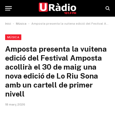
-
-
Inici
Música
Amposta presenta la vuitena edició del Festival Amposta acollirà el 30 de maig una nova edició de Lo Riu Sona amb un cartell de primer nivell
MÚSICA
Amposta presenta la vuitena
edició del Festival Amposta
acollirà el 30 de maig una
nova edició de Lo Riu Sona
amb un cartell de primer
nivell
18 març 2026