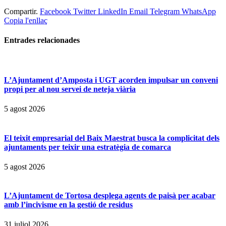
Compartir.
Facebook
Twitter
LinkedIn
Email
Telegram
WhatsApp
Copia l'enllaç
Entrades
relacionades
L’Ajuntament d’Amposta i UGT acorden impulsar un conveni
propi per al nou servei de neteja viària
5 agost 2026
El teixit empresarial del Baix Maestrat busca la complicitat dels
ajuntaments per teixir una estratègia de comarca
5 agost 2026
L’Ajuntament de Tortosa desplega agents de paisà per acabar
amb l’incivisme en la gestió de residus
31 juliol 2026