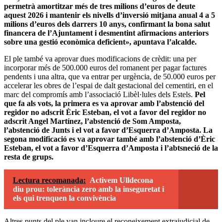
permetrà amortitzar més de tres milions d’euros de deute
aquest 2026 i mantenir els nivells d’inversió mitjana anual 4 a 5
milions d’euros dels darrers 10 anys, confirmant la bona salut
financera de l’Ajuntament i desmentint afirmacions anteriors
sobre una gestió econòmica deficient», apuntava l’alcalde.
El ple també va aprovar dues modificacions de crèdit: una per
incorporar més de 500.000 euros del romanent per pagar factures
pendents i una altra, que va entrar per urgència, de 50.000 euros per
accelerar les obres de l’espai de dalt gestacional del cementiri, en el
marc del compromís amb l’associació Libèl·lules dels Estels.
Pel
que fa als vots, la primera es va aprovar amb l’abstenció del
regidor no adscrit Èric Esteban, el vot a favor del regidor no
adscrit Angel Martínez, l’abstenció de Som Amposta,
l’abstenció de Junts i el vot a favor d’Esquerra d’Amposta. La
segona modificació es va aprovar també amb l’abstenció d’Èric
Esteban, el vot a favor d’Esquerra d’Amposta i l’abtsneció de la
resta de grups.
Lectura recomanada:
Activem Ulldecona
diu prou: tolerància zero amb la inseguretat i
els qui trenquen la convivència
Altres punts del ple van incloure el reconeixement extrajudicial de