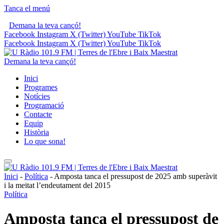
Tanca el menú
Demana la teva cançó!
Facebook
Instagram
X (Twitter)
YouTube
TikTok
Facebook
Instagram
X (Twitter)
YouTube
TikTok
Demana la teva cançó!
Inici
Programes
Notícies
Programació
Contacte
Equip
Història
Lo que sona!
Inici
-
Política
-
Amposta tanca el pressupost de 2025 amb superàvit
i la meitat l’endeutament del 2015
Política
Amposta tanca el pressupost de