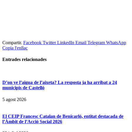
Compartir.
Facebook
Twitter
LinkedIn
Email
Telegram
WhatsApp
Copia l'enllaç
Entrades
relacionades
D’on ve l’aigua de l’aixeta? La resposta ja ha arribat a 24
municipis de Castelló
5 agost 2026
El CEIP Francesc Catalan de Benicarló, entitat destacada de
l’Àmbit de l’Acció Social 2026