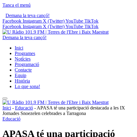
Tanca el menú
Demana la teva cançó!
Facebook
Instagram
X (Twitter)
YouTube
TikTok
Facebook
Instagram
X (Twitter)
YouTube
TikTok
Demana la teva cançó!
Inici
Programes
Notícies
Programació
Contacte
Equip
Història
Lo que sona!
Inici
-
Educació
-
APASA té una participació destacada a les IX
Jornades Snoezelen celebrades a Tarragona
Educació
APASA té una participació