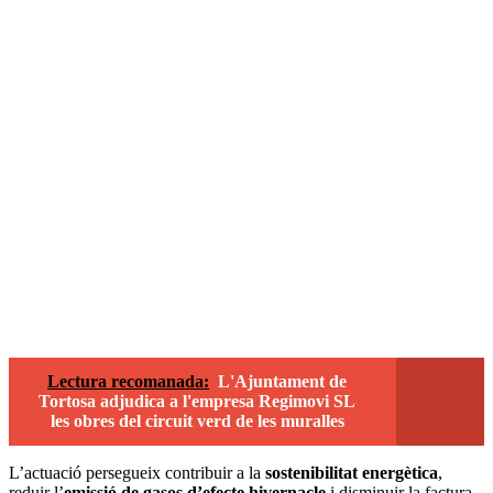
Lectura recomanada:
L'Ajuntament de
Tortosa adjudica a l'empresa Regimovi SL
les obres del circuit verd de les muralles
L’actuació persegueix contribuir a la
sostenibilitat energètica
,
reduir l’
emissió de gasos d’efecte hivernacle
i disminuir la factura