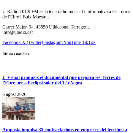
U Ràdio 101.9 FM és la teua ràdio musical i informativa a les Terres
de l'Ebre i Baix Maestrat.
Carrer Major, 94, 43550 Ulldecona, Tarragona
info@uradio.cat
Facebook
X (Twitter)
Instagram
YouTube
TikTok
Últimes notícies
U Visual produeix el documental que prepara les Terres de
l’Ebre per a l’eclipsi solar del 12 d’agost
6 agost 2026
Amposta impulsa 35 contractacions en empreses del territori a