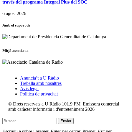
través del programa Integral Plus del SOC
6 agost 2026
Amb el suport de
Mitjà associat a
Anuncia’t a U Ràdio
Treballa amb nosaltres
Avís legal
Política de privacitat
© Drets reservats a U Ràdio 101.9 FM. Emissora comercial
amb caràcter informatiu i d'entreteniment 2026
Enviar
Escriviu a sobre i premeu
Enter
per cercar. Premeu
Esc
per