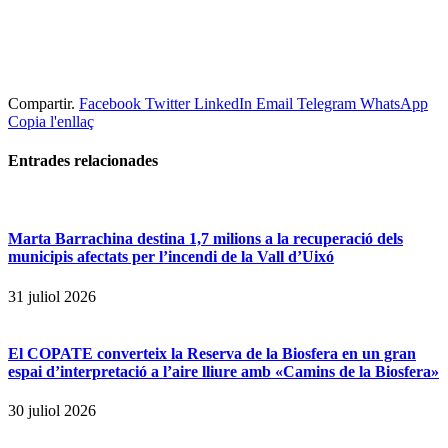
Compartir.
Facebook
Twitter
LinkedIn
Email
Telegram
WhatsApp
Copia l'enllaç
Entrades
relacionades
Marta Barrachina destina 1,7 milions a la recuperació dels
municipis afectats per l’incendi de la Vall d’Uixó
31 juliol 2026
El COPATE converteix la Reserva de la Biosfera en un gran
espai d’interpretació a l’aire lliure amb «Camins de la Biosfera»
30 juliol 2026