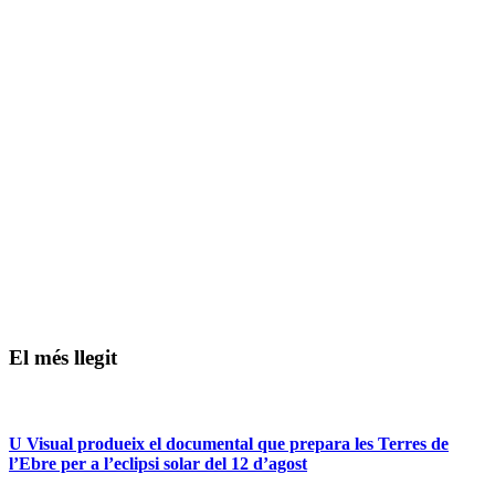
El més llegit
U Visual produeix el documental que prepara les Terres de
l’Ebre per a l’eclipsi solar del 12 d’agost