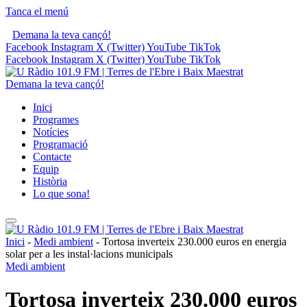
Tanca el menú
Demana la teva cançó!
Facebook
Instagram
X (Twitter)
YouTube
TikTok
Facebook
Instagram
X (Twitter)
YouTube
TikTok
Demana la teva cançó!
Inici
Programes
Notícies
Programació
Contacte
Equip
Història
Lo que sona!
Inici
-
Medi ambient
-
Tortosa inverteix 230.000 euros en energia
solar per a les instal·lacions municipals
Medi ambient
Tortosa inverteix 230.000 euros