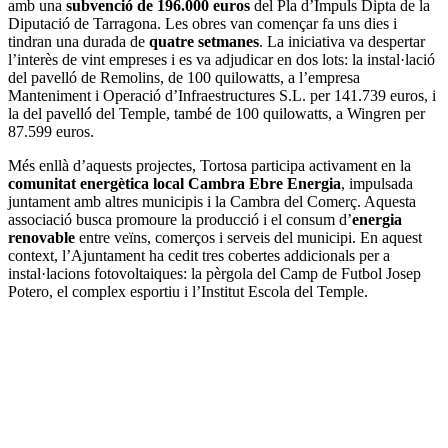
amb una
subvenció de 196.000 euros
del Pla d’Impuls Dipta de la
Diputació de Tarragona. Les obres van començar fa uns dies i
tindran una durada de
quatre setmanes
. La iniciativa va despertar
l’interès de vint empreses i es va adjudicar en dos lots: la instal·lació
del pavelló de Remolins, de 100 quilowatts, a l’empresa
Manteniment i Operació d’Infraestructures S.L. per 141.739 euros, i
la del pavelló del Temple, també de 100 quilowatts, a Wingren per
87.599 euros.
Més enllà d’aquests projectes, Tortosa participa activament en la
comunitat energètica local Cambra Ebre Energia
, impulsada
juntament amb altres municipis i la Cambra del Comerç. Aquesta
associació busca promoure la producció i el consum d’
energia
renovable
entre veïns, comerços i serveis del municipi. En aquest
context, l’Ajuntament ha cedit tres cobertes addicionals per a
instal·lacions fotovoltaiques: la pèrgola del Camp de Futbol Josep
Potero, el complex esportiu i l’Institut Escola del Temple.