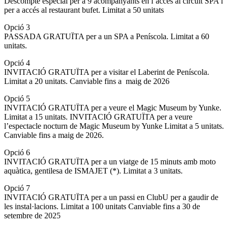
Descompte especial per a 9 acompanyants en l’accés al circuit SPA i
per a accés al restaurant bufet. Limitat a 50 unitats
Opció 3
PASSADA GRATUÏTA per a un SPA a Peníscola. Limitat a 60
unitats.
Opció 4
INVITACIÓ GRATUÏTA per a visitar el Laberint de Peníscola.
Limitat a 20 unitats. Canviable fins a maig de 2026
Opció 5
INVITACIÓ GRATUÏTA per a veure el Magic Museum by Yunke.
Limitat a 15 unitats. INVITACIÓ GRATUÏTA per a veure
l’espectacle nocturn de Magic Museum by Yunke Limitat a 5 unitats.
Canviable fins a maig de 2026.
Opció 6
INVITACIÓ GRATUÏTA per a un viatge de 15 minuts amb moto
aquàtica, gentilesa de ISMAJET (*). Limitat a 3 unitats.
Opció 7
INVITACIÓ GRATUÏTA per a un passi en ClubU per a gaudir de
les instal·lacions. Limitat a 100 unitats Canviable fins a 30 de
setembre de 2025