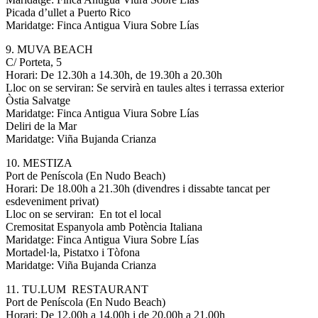
Picada d’ullet a Puerto Rico
Maridatge: Finca Antigua Viura Sobre Lías
9. MUVA BEACH
C/ Porteta, 5
Horari: De 12.30h a 14.30h, de 19.30h a 20.30h
Lloc on se serviran: Se servirà en taules altes i terrassa exterior
Òstia Salvatge
Maridatge: Finca Antigua Viura Sobre Lías
Deliri de la Mar
Maridatge: Viña Bujanda Crianza
10. MESTIZA
Port de Peníscola (En Nudo Beach)
Horari: De 18.00h a 21.30h (divendres i dissabte tancat per
esdeveniment privat)
Lloc on se serviran: En tot el local
Cremositat Espanyola amb Potència Italiana
Maridatge: Finca Antigua Viura Sobre Lías
Mortadel·la, Pistatxo i Tòfona
Maridatge: Viña Bujanda Crianza
11. TU.LUM RESTAURANT
Port de Peníscola (En Nudo Beach)
Horari: De 12.00h a 14.00h i de 20.00h a 21.00h