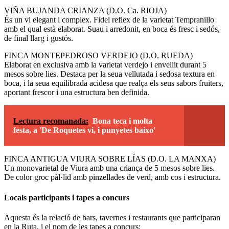
VIÑA BUJANDA CRIANZA (D.O. Ca. RIOJA)
És un vi elegant i complex. Fidel reflex de la varietat Tempranillo
amb el qual està elaborat. Suau i arredonit, en boca és fresc i sedós,
de final llarg i gustós.
FINCA MONTEPEDROSO VERDEJO (D.O. RUEDA)
Elaborat en exclusiva amb la varietat verdejo i envellit durant 5
mesos sobre lies. Destaca per la seua vellutada i sedosa textura en
boca, i la seua equilibrada acidesa que realça els seus sabors fruiters,
aportant frescor i una estructura ben definida.
Lectura recomanada:
Bona teca i molta
festa, a 'De Roquetes vi, i punyetes baixo'
FINCA ANTIGUA VIURA SOBRE LÍAS (D.O. LA MANXA)
Un monovarietal de Viura amb una criança de 5 mesos sobre lies.
De color groc pàl·lid amb pinzellades de verd, amb cos i estructura.
Locals participants i tapes a concurs
Aquesta és la relació de bars, tavernes i restaurants que participaran
en la Ruta, i el nom de les tapes a concurs: