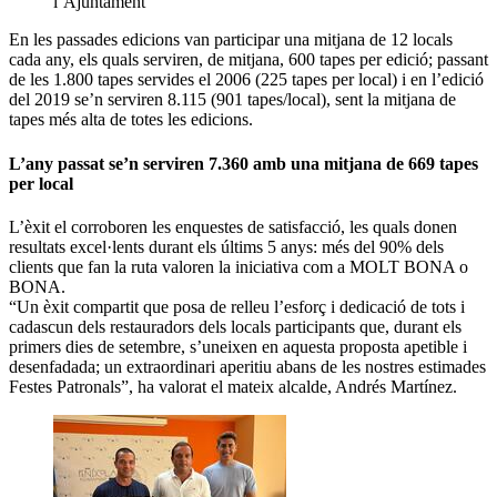
l’Ajuntament
En les passades edicions van participar una mitjana de 12 locals
cada any, els quals serviren, de mitjana, 600 tapes per edició; passant
de les 1.800 tapes servides el 2006 (225 tapes per local) i en l’edició
del 2019 se’n serviren 8.115 (901 tapes/local), sent la mitjana de
tapes més alta de totes les edicions.
L’any passat se’n serviren 7.360 amb una mitjana de 669 tapes
per local
L’èxit el corroboren les enquestes de satisfacció, les quals donen
resultats excel·lents durant els últims 5 anys: més del 90% dels
clients que fan la ruta valoren la iniciativa com a MOLT BONA o
BONA.
“Un èxit compartit que posa de relleu l’esforç i dedicació de tots i
cadascun dels restauradors dels locals participants que, durant els
primers dies de setembre, s’uneixen en aquesta proposta apetible i
desenfadada; un extraordinari aperitiu abans de les nostres estimades
Festes Patronals”, ha valorat el mateix alcalde, Andrés Martínez.