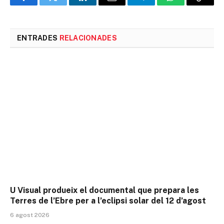
Facebook
Twitter
LinkedIn
Email
Telegram
WhatsApp
Copia
l'enlla
ENTRADES
RELACIONADES
U Visual produeix el documental que prepara les
Terres de l’Ebre per a l’eclipsi solar del 12 d’agost
6 agost 2026