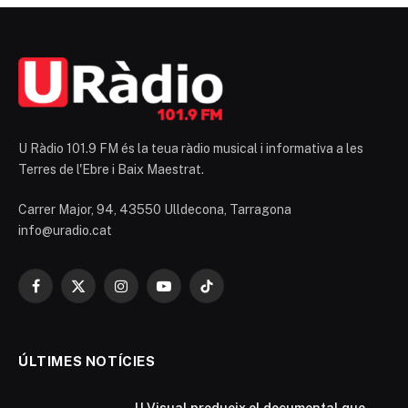
U Ràdio 101.9 FM és la teua ràdio musical i informativa a les
Terres de l'Ebre i Baix Maestrat.
Carrer Major, 94, 43550 Ulldecona, Tarragona
info@uradio.cat
Facebook
X
Instagram
YouTube
TikTok
(Twitter)
ÚLTIMES NOTÍCIES
U Visual produeix el documental que