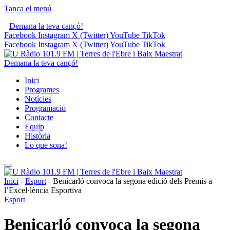
Tanca el menú
Demana la teva cançó!
Facebook
Instagram
X (Twitter)
YouTube
TikTok
Facebook
Instagram
X (Twitter)
YouTube
TikTok
Demana la teva cançó!
Inici
Programes
Notícies
Programació
Contacte
Equip
Història
Lo que sona!
Inici
-
Esport
-
Benicarló convoca la segona edició dels Premis a
l’Excel·lència Esportiva
Esport
Benicarló convoca la segona