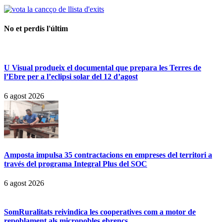
No et perdis l'últim
U Visual produeix el documental que prepara les Terres de
l’Ebre per a l’eclipsi solar del 12 d’agost
6 agost 2026
Amposta impulsa 35 contractacions en empreses del territori a
través del programa Integral Plus del SOC
6 agost 2026
SomRuralitats reivindica les cooperatives com a motor de
repoblament als micropobles ebrencs