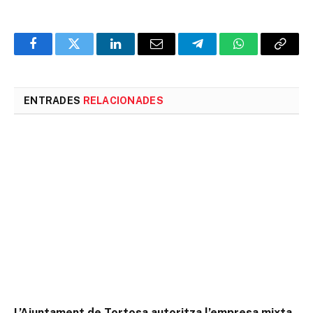
Facebook
Twitter
LinkedIn
Email
Telegram
WhatsApp
Copia
l'enlla
ENTRADES
RELACIONADES
L’Ajuntament de Tortosa autoritza l’empresa mixta