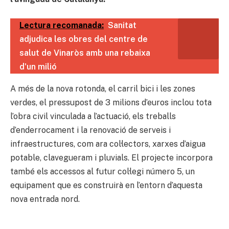
Lectura recomanada:
Sanitat
adjudica les obres del centre de
salut de Vinaròs amb una rebaixa
d'un milió
A més de la nova rotonda, el carril bici i les zones
verdes, el pressupost de 3 milions d’euros inclou tota
l’obra civil vinculada a l’actuació, els treballs
d’enderrocament i la renovació de serveis i
infraestructures, com ara col·lectors, xarxes d’aigua
potable, clavegueram i pluvials. El projecte incorpora
també els accessos al futur col·legi número 5, un
equipament que es construirà en l’entorn d’aquesta
nova entrada nord.