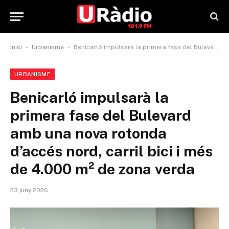
-
-
Inici
Urbanisme
Benicarló impulsarà la primera fase del Bulevard amb una nova rotonda d’accés nord, carril bici i més de 4.000 m² de zona verda
URBANISME
Benicarló impulsarà la
primera fase del Bulevard
amb una nova rotonda
d’accés nord, carril bici i més
de 4.000 m² de zona verda
23 juny 2026