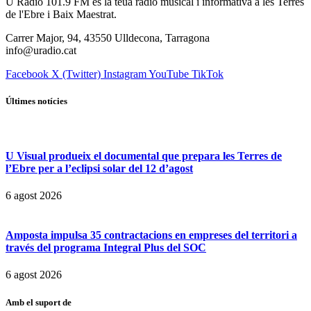
U Ràdio 101.9 FM és la teua ràdio musical i informativa a les Terres
de l'Ebre i Baix Maestrat.
Carrer Major, 94, 43550 Ulldecona, Tarragona
info@uradio.cat
Facebook
X (Twitter)
Instagram
YouTube
TikTok
Últimes notícies
U Visual produeix el documental que prepara les Terres de
l’Ebre per a l’eclipsi solar del 12 d’agost
6 agost 2026
Amposta impulsa 35 contractacions en empreses del territori a
través del programa Integral Plus del SOC
6 agost 2026
Amb el suport de