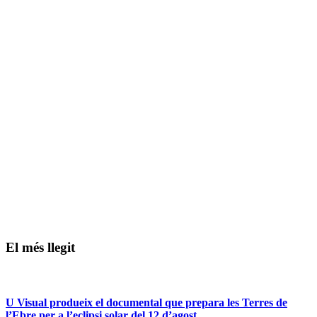
El més llegit
U Visual produeix el documental que prepara les Terres de
l’Ebre per a l’eclipsi solar del 12 d’agost