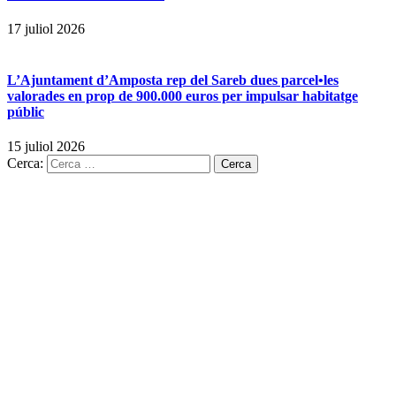
17 juliol 2026
L’Ajuntament d’Amposta rep del Sareb dues parcel•les
valorades en prop de 900.000 euros per impulsar habitatge
públic
15 juliol 2026
Cerca: