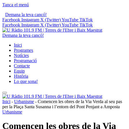
Tanca el menú
Demana la teva cançó!
Facebook
Instagram
X (Twitter)
YouTube
TikTok
Facebook
Instagram
X (Twitter)
YouTube
TikTok
Demana la teva cançó!
Inici
Programes
Notícies
Programació
Contacte
Equip
Història
Lo que sona!
Inici
-
Urbanisme
-
Comencen les obres de la Via Verda al seu pas
per la Plaça Santa Susanna i l’entorn del Pont Penjant a Amposta
Urbanisme
Comencen les obres de la Via