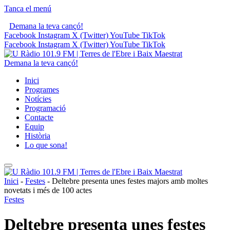
Tanca el menú
Demana la teva cançó!
Facebook
Instagram
X (Twitter)
YouTube
TikTok
Facebook
Instagram
X (Twitter)
YouTube
TikTok
Demana la teva cançó!
Inici
Programes
Notícies
Programació
Contacte
Equip
Història
Lo que sona!
Inici
-
Festes
-
Deltebre presenta unes festes majors amb moltes
novetats i més de 100 actes
Festes
Deltebre presenta unes festes