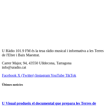
U Ràdio 101.9 FM és la teua ràdio musical i informativa a les Terres
de l'Ebre i Baix Maestrat.
Carrer Major, 94, 43550 Ulldecona, Tarragona
info@uradio.cat
Facebook
X (Twitter)
Instagram
YouTube
TikTok
Últimes notícies
U Visual produeix el documental que prepara les Terres de