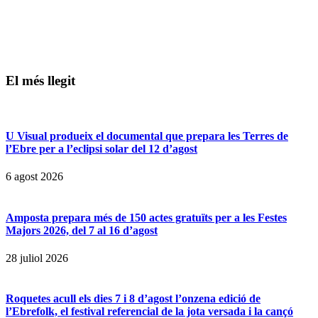
El més llegit
U Visual produeix el documental que prepara les Terres de
l’Ebre per a l’eclipsi solar del 12 d’agost
6 agost 2026
Amposta prepara més de 150 actes gratuïts per a les Festes
Majors 2026, del 7 al 16 d’agost
28 juliol 2026
Roquetes acull els dies 7 i 8 d’agost l’onzena edició de
l’Ebrefolk, el festival referencial de la jota versada i la cançó