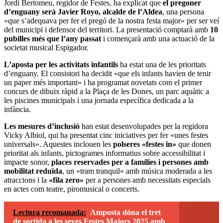
Jordi Bertomeu, regidor de Festes, ha explicat que
el pregoner
d’enguany serà Javier Royo, alcalde de l’Aldea
, una persona
«que s’adequava per fer el pregó de la nostra festa major» per ser veí
del municipi i defensor del territori. La presentació comptarà amb
10
pubilles més que l’any passat
i començarà amb una actuació de la
societat musical Espigador.
L’aposta per les activitats infantils
ha estat una de les prioritats
d’enguany. El consistori ha decidit «que els infants havien de tenir
un paper més important» i ha programat novetats com el primer
concurs de dibuix ràpid a la Plaça de les Dones, un parc aquàtic a
les piscines municipals i una jornada específica dedicada a la
infància.
Les mesures d’inclusió
han estat desenvolupades per la regidora
Vicky Albiol, qui ha presentat cinc iniciatives per fer «unes festes
universals». Aquestes inclouen les
polseres «festes in»
que donen
prioritat als infants, pictogrames informatius sobre accessibilitat i
impacte sonor,
places reservades per a famílies i persones amb
mobilitat reduïda
, un «tram tranquil» amb música moderada a les
atraccions i la
«fila zero»
per a persones amb necessitats especials
en actes com teatre, piromusical o concerts.
Lectura recomanada:
Amposta dóna el tret
de sortida a les seves Festes Majors 2025 amb