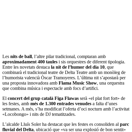
Les
nits de ball
, l’altre pilar tradicional, comptaran amb
aproximadament 400 taules
i sis orquestres de diferent tipologia.
Entre les novetats destaca
la nit de l’humor del dia 10
, que
combinarà el tradicional teatre de Delta Teatre amb un monòleg de
l’humorista valencià Òscar Tramoyeres. L’última nit s’apostarà per
una proposta innovadora amb
Flama Music Show
, una orquestra
que combina música i espectacle amb focs d’artifici.
El
concert del grup català Figa Flawas
serà «el plat fort fort» de
les festes, amb
més de 1.300 entrades venudes
a falta d’unes
setmanes. A més, s’ha modificat l’oferta d’oci nocturn amb l’activitat
«Locobongo» i nits de DJ tematitzades.
L’alcalde Lluís Soler ha destacat que les festes es consoliden al
parc
fluvial del Delta
, ubicació que «va ser una explosió de bon sentit»