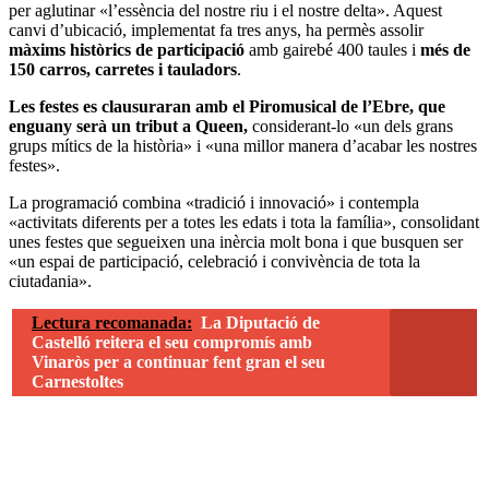
per aglutinar «l’essència del nostre riu i el nostre delta». Aquest
canvi d’ubicació, implementat fa tres anys, ha permès assolir
màxims històrics de participació
amb gairebé 400 taules i
més de
150 carros, carretes i tauladors
.
Les festes es clausuraran amb el Piromusical de l’Ebre, que
enguany serà un tribut a Queen,
considerant-lo «un dels grans
grups mítics de la història» i «una millor manera d’acabar les nostres
festes».
La programació combina «tradició i innovació» i contempla
«activitats diferents per a totes les edats i tota la família», consolidant
unes festes que segueixen una inèrcia molt bona i que busquen ser
«un espai de participació, celebració i convivència de tota la
ciutadania».
Lectura recomanada:
La Diputació de
Castelló reitera el seu compromís amb
Vinaròs per a continuar fent gran el seu
Carnestoltes