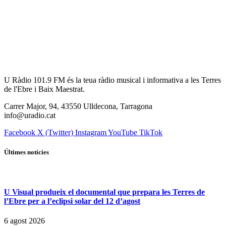
U Ràdio 101.9 FM és la teua ràdio musical i informativa a les Terres
de l'Ebre i Baix Maestrat.
Carrer Major, 94, 43550 Ulldecona, Tarragona
info@uradio.cat
Facebook
X (Twitter)
Instagram
YouTube
TikTok
Últimes notícies
U Visual produeix el documental que prepara les Terres de
l’Ebre per a l’eclipsi solar del 12 d’agost
6 agost 2026