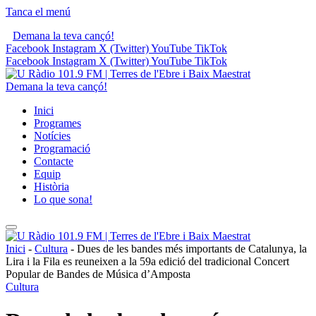
Tanca el menú
Demana la teva cançó!
Facebook
Instagram
X (Twitter)
YouTube
TikTok
Facebook
Instagram
X (Twitter)
YouTube
TikTok
Demana la teva cançó!
Inici
Programes
Notícies
Programació
Contacte
Equip
Història
Lo que sona!
Inici
-
Cultura
-
Dues de les bandes més importants de Catalunya, la
Lira i la Fila es reuneixen a la 59a edició del tradicional Concert
Popular de Bandes de Música d’Amposta
Cultura