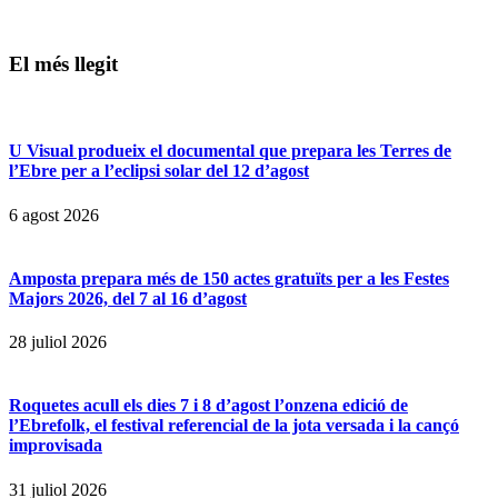
El més llegit
U Visual produeix el documental que prepara les Terres de
l’Ebre per a l’eclipsi solar del 12 d’agost
6 agost 2026
Amposta prepara més de 150 actes gratuïts per a les Festes
Majors 2026, del 7 al 16 d’agost
28 juliol 2026
Roquetes acull els dies 7 i 8 d’agost l’onzena edició de
l’Ebrefolk, el festival referencial de la jota versada i la cançó
improvisada
31 juliol 2026