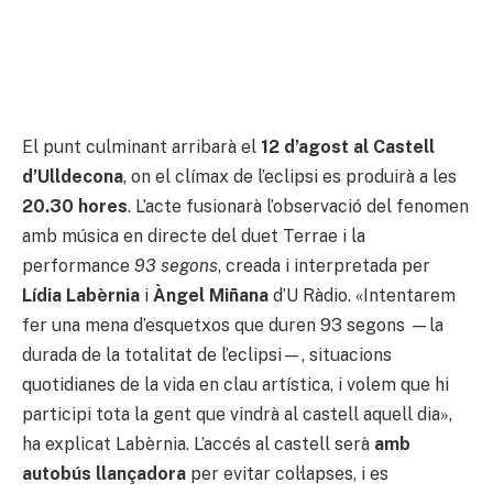
El punt culminant arribarà el
12 d’agost al Castell
d’Ulldecona
, on el clímax de l’eclipsi es produirà a les
20.30 hores
. L’acte fusionarà l’observació del fenomen
amb música en directe del duet Terrae i la
performance
93 segons
, creada i interpretada per
Lídia Labèrnia
i
Àngel Miñana
d’U Ràdio. «Intentarem
fer una mena d’esquetxos que duren 93 segons —la
durada de la totalitat de l’eclipsi—, situacions
quotidianes de la vida en clau artística, i volem que hi
participi tota la gent que vindrà al castell aquell dia»,
ha explicat Labèrnia. L’accés al castell serà
amb
autobús llançadora
per evitar col·lapses, i es