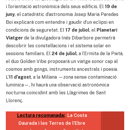
i l’orientació astronòmica dels seus edificis. El
19 de
juny
, el catedràtic d’astronomia Josep Maria Paredes
Boi explicarà com entendre i gaudir d’un eclipsi en
condicions de seguretat. El
17 de juliol
, el
Planetari
Viatger
de la divulgadora Inés Dibarbore permetrà
descobrir les constel·lacions i el sistema solar en
sessions familiars. El
24 de juliol
, a l’Ermita de la Pietà,
el duo Golden Vibe proposarà un viatge sonor cap al
cosmos amb gongs, instruments ancestrals i poesia.
L’
11 d’agost
, a la Miliana —zona sense contaminació
lumínica—, hi haurà una observació astronòmica
nocturna coincidint amb les Llàgrimes de Sant
Llorenç.
Lectura recomanada:
La Costa
Daurada i les Terres de l'Ebre