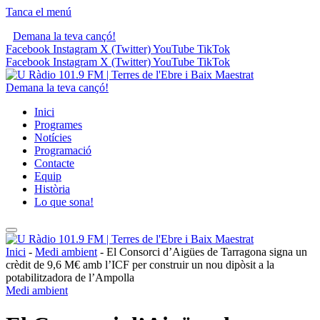
Tanca el menú
Demana la teva cançó!
Facebook
Instagram
X (Twitter)
YouTube
TikTok
Facebook
Instagram
X (Twitter)
YouTube
TikTok
Demana la teva cançó!
Inici
Programes
Notícies
Programació
Contacte
Equip
Història
Lo que sona!
Inici
-
Medi ambient
-
El Consorci d’Aigües de Tarragona signa un
crèdit de 9,6 M€ amb l’ICF per construir un nou dipòsit a la
potabilitzadora de l’Ampolla
Medi ambient