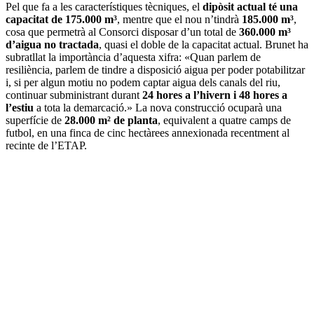
Pel que fa a les característiques tècniques, el
dipòsit actual té una
capacitat de 175.000 m³
, mentre que el nou n’tindrà
185.000 m³
,
cosa que permetrà al Consorci disposar d’un total de
360.000 m³
d’aigua no tractada
, quasi el doble de la capacitat actual. Brunet ha
subratllat la importància d’aquesta xifra: «Quan parlem de
resiliència, parlem de tindre a disposició aigua per poder potabilitzar
i, si per algun motiu no podem captar aigua dels canals del riu,
continuar subministrant durant
24 hores a l’hivern i 48 hores a
l’estiu
a tota la demarcació.» La nova construcció ocuparà una
superfície de
28.000 m² de planta
, equivalent a quatre camps de
futbol, en una finca de cinc hectàrees annexionada recentment al
recinte de l’ETAP.