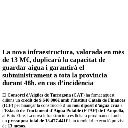
La nova infraestructura, valorada en més
de 13 M€, duplicarà la capacitat de
guardar aigua i garantirà el
subministrament a tota la província
durant 48h. en cas d’incidència
El
Consorci d’Aigües de Tarragona (CAT)
ha firmat aquest
dilluns un
crèdit de 9.640.000€ amb l’Institut Català de Finances
(ICF)
per finançar la construcció d’un
nou dipòsit d’aigua crua
a
l’
Estació de Tractament d’Aigua Potable (ETAP) de l’Ampolla
,
al Baix Ebre. La nova infraestructura es licitarà pròximament amb
un
pressupost total de 13.477.441€
i un termini d’execució previst
de
13 mesos
.