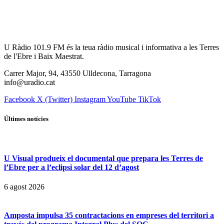
U Ràdio 101.9 FM és la teua ràdio musical i informativa a les Terres
de l'Ebre i Baix Maestrat.
Carrer Major, 94, 43550 Ulldecona, Tarragona
info@uradio.cat
Facebook
X (Twitter)
Instagram
YouTube
TikTok
Últimes notícies
U Visual produeix el documental que prepara les Terres de
l’Ebre per a l’eclipsi solar del 12 d’agost
6 agost 2026
Amposta impulsa 35 contractacions en empreses del territori a