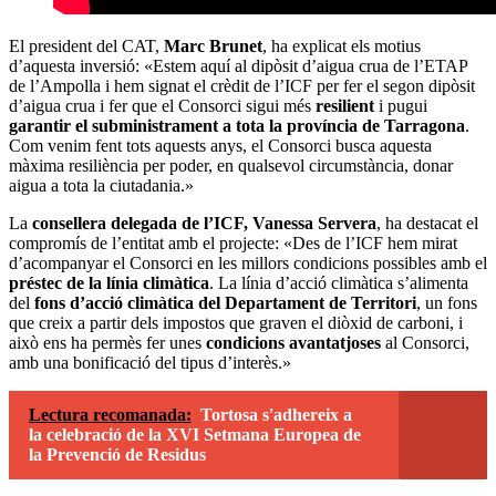
El president del CAT,
Marc Brunet
, ha explicat els motius
d’aquesta inversió: «Estem aquí al dipòsit d’aigua crua de l’ETAP
de l’Ampolla i hem signat el crèdit de l’ICF per fer el segon dipòsit
d’aigua crua i fer que el Consorci sigui més
resilient
i pugui
garantir el subministrament a tota la província de Tarragona
.
Com venim fent tots aquests anys, el Consorci busca aquesta
màxima resiliència per poder, en qualsevol circumstància, donar
aigua a tota la ciutadania.»
La
consellera delegada de l’ICF, Vanessa Servera
, ha destacat el
compromís de l’entitat amb el projecte: «Des de l’ICF hem mirat
d’acompanyar el Consorci en les millors condicions possibles amb el
préstec de la línia climàtica
. La línia d’acció climàtica s’alimenta
del
fons d’acció climàtica del Departament de Territori
, un fons
que creix a partir dels impostos que graven el diòxid de carboni, i
això ens ha permès fer unes
condicions avantatjoses
al Consorci,
amb una bonificació del tipus d’interès.»
Lectura recomanada:
Tortosa s'adhereix a
la celebració de la XVI Setmana Europea de
la Prevenció de Residus