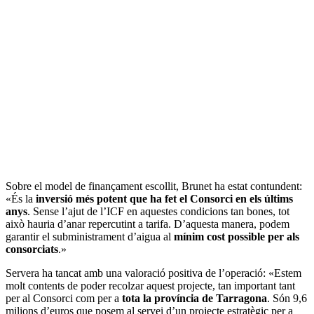
Sobre el model de finançament escollit, Brunet ha estat contundent:
«És la
inversió més potent que ha fet el Consorci en els últims
anys
. Sense l’ajut de l’ICF en aquestes condicions tan bones, tot
això hauria d’anar repercutint a tarifa. D’aquesta manera, podem
garantir el subministrament d’aigua al
mínim cost possible per als
consorciats
.»
Servera ha tancat amb una valoració positiva de l’operació: «Estem
molt contents de poder recolzar aquest projecte, tan important tant
per al Consorci com per a
tota la província de Tarragona
. Són 9,6
milions d’euros que posem al servei d’un projecte estratègic per a