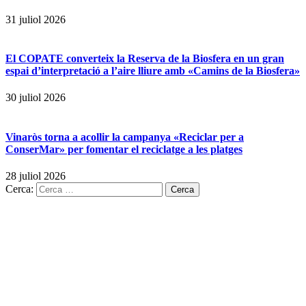
31 juliol 2026
El COPATE converteix la Reserva de la Biosfera en un gran
espai d’interpretació a l’aire lliure amb «Camins de la Biosfera»
30 juliol 2026
Vinaròs torna a acollir la campanya «Reciclar per a
ConserMar» per fomentar el reciclatge a les platges
28 juliol 2026
Cerca: