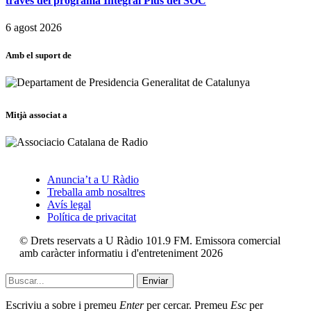
través del programa Integral Plus del SOC
6 agost 2026
Amb el suport de
Mitjà associat a
Anuncia’t a U Ràdio
Treballa amb nosaltres
Avís legal
Política de privacitat
© Drets reservats a U Ràdio 101.9 FM. Emissora comercial
amb caràcter informatiu i d'entreteniment 2026
Enviar
Escriviu a sobre i premeu
Enter
per cercar. Premeu
Esc
per