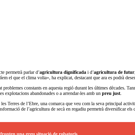
cte permetrà parlar d’
agricultura dignificada
i d’
agricultura de futur
líem el que el clima volia», ha explicat, destacant que ara es podrà dese
t problemes constants en aquesta regió durant les últimes dècades. Ta
seves explotacions abandonades o a arrendar-les amb un
preu just
.
de les Terres de l’Ebre, una comarca que veu com la seva principal activ
sformació de l’agricultura de secà en regadiu permetrà diversificar els c
afronten una greu situació de robatoris