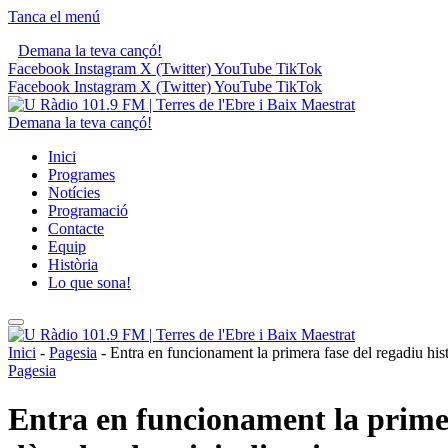
Tanca el menú
Demana la teva cançó!
Facebook
Instagram
X (Twitter)
YouTube
TikTok
Facebook
Instagram
X (Twitter)
YouTube
TikTok
Demana la teva cançó!
Inici
Programes
Notícies
Programació
Contacte
Equip
Història
Lo que sona!
Inici
-
Pagesia
-
Entra en funcionament la primera fase del regadiu his
Pagesia
Entra en funcionament la primer