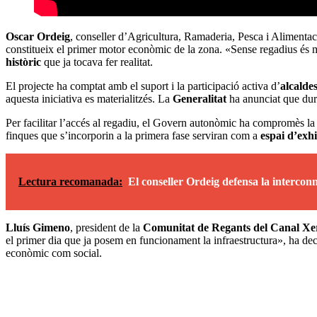
Oscar Ordeig
, conseller d’Agricultura, Ramaderia, Pesca i Alimentaci
constitueix el primer motor econòmic de la zona. «Sense regadius és molt
històric
que ja tocava fer realitat.
El projecte ha comptat amb el suport i la participació activa d’
alcalde
aquesta iniciativa es materialitzés. La
Generalitat
ha anunciat que dura
Per facilitar l’accés al regadiu, el Govern autonòmic ha compromès la
finques que s’incorporin a la primera fase serviran com a
espai d’exhi
Lectura recomanada:
El conseller Ordeig defensa la intercon
Lluís Gimeno
, president de la
Comunitat de Regants del Canal Xe
el primer dia que ja posem en funcionament la infraestructura», ha de
econòmic com social.