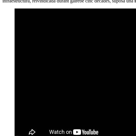
infraestructura, reivindicada durant gairebé cinc dècades, suposa una