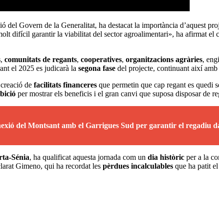
ó del Govern de la Generalitat, ha destacat la importància d’aquest pro
 difícil garantir la viabilitat del sector agroalimentari», ha afirmat el 
s
,
comunitats de regants
,
cooperatives
,
organitzacions agràries
, eng
nt el 2025 es judicarà la
segona fase
del projecte, continuant així amb
 creació de
facilitats financeres
que permetin que cap regant es quedi se
bició
per mostrar els beneficis i el gran canvi que suposa disposar de re
nexió del Montsant amb el Garrigues Sud per garantir el regadiu da
rta-Sénia
, ha qualificat aquesta jornada com un
dia històric
per a la co
clarat Gimeno, qui ha recordat les
pèrdues incalculables
que ha patit el