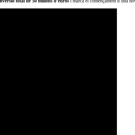
inversió total de 50 milions d’euros
i marca el començament d’una nova 