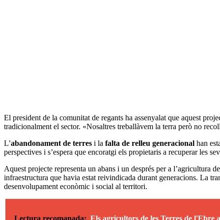
El president de la comunitat de regants ha assenyalat que aquest proje
tradicionalment el sector. «Nosaltres treballàvem la terra però no recol
L’
abandonament de terres
i la
falta de relleu generacional
han esta
perspectives i s’espera que encoratgi els propietaris a recuperar les 
Aquest projecte representa un abans i un després per a l’agricultura 
infraestructura que havia estat reivindicada durant generacions. La tran
desenvolupament econòmic i social al territori.
Lectura recomanada:
Els agricultors de les Terres de l'Ebre 