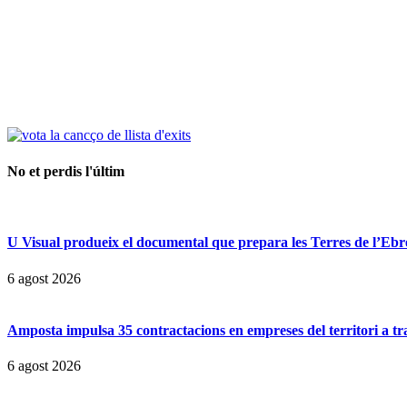
No et perdis l'últim
U Visual produeix el documental que prepara les Terres de l’Ebre p
6 agost 2026
Amposta impulsa 35 contractacions en empreses del territori a t
6 agost 2026