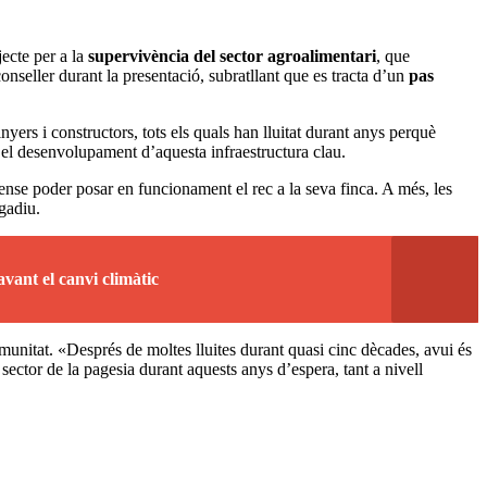
jecte per a la
supervivència del sector agroalimentari
, que
conseller durant la presentació, subratllant que es tracta d’un
pas
inyers i constructors, tots els quals han lluitat durant anys perquè
 el desenvolupament d’aquesta infraestructura clau.
nse poder posar en funcionament el rec a la seva finca. A més, les
gadiu.
vant el canvi climàtic
munitat. «Després de moltes lluites durant quasi cinc dècades, avui és
 sector de la pagesia durant aquests anys d’espera, tant a nivell