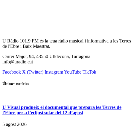
U Ràdio 101.9 FM és la teua ràdio musical i informativa a les Terres
de l'Ebre i Baix Maestrat.
Carrer Major, 94, 43550 Ulldecona, Tarragona
info@uradio.cat
Facebook
X (Twitter)
Instagram
YouTube
TikTok
Últimes notícies
U Visual produeix el documental que prepara les Terres de
l’Ebre per a l’eclipsi solar del 12 d’agost
5 agost 2026