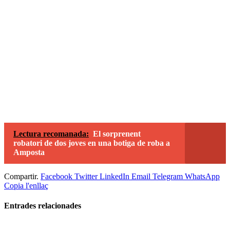
Lectura recomanada:
El sorprenent
robatori de dos joves en una botiga de roba a
Amposta
Compartir.
Facebook
Twitter
LinkedIn
Email
Telegram
WhatsApp
Copia l'enllaç
Entrades
relacionades