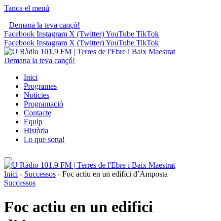
Tanca el menú
Demana la teva cançó!
Facebook
Instagram
X (Twitter)
YouTube
TikTok
Facebook
Instagram
X (Twitter)
YouTube
TikTok
Demana la teva cançó!
Inici
Programes
Notícies
Programació
Contacte
Equip
Història
Lo que sona!
Inici
-
Successos
-
Foc actiu en un edifici d’Amposta
Successos
Foc actiu en un edifici