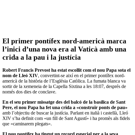
El primer pontífex nord-americà marca
l’inici d’una nova era al Vaticà amb una
crida a la pau i la justícia
Robert Francis Prevost ha estat escollit com el nou Papa sota el
nom de Lleó XIV
, convertint-se així en el primer pontífex nord-
americà de la història de l’Església Catòlica. La fumata blanca va
sortir de la xemeneia de la Capella Sixtina a les 18:07, després de
només dos dies de conclave.
En el seu primer missatge des del balcó de la basílica de Sant
Pere, el nou Papa ha fet una crida a «construir ponts de pau»
amb l’objectiu de buscar la justícia. Parlant en italià i castellà, Lleó
XIV s’ha definit com «un fill de Sant Agustí» i ha promès als fidels
que «caminarem plegats».
El nou pontífex ha tingut un record especial per a la seva