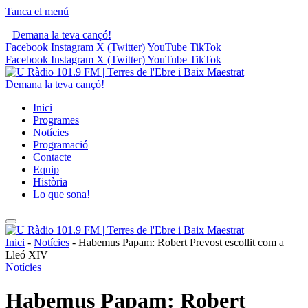
Tanca el menú
Demana la teva cançó!
Facebook
Instagram
X (Twitter)
YouTube
TikTok
Facebook
Instagram
X (Twitter)
YouTube
TikTok
Demana la teva cançó!
Inici
Programes
Notícies
Programació
Contacte
Equip
Història
Lo que sona!
Inici
-
Notícies
-
Habemus Papam: Robert Prevost escollit com a
Lleó XIV
Notícies
Habemus Papam: Robert