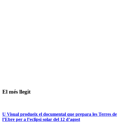
El més llegit
U Visual produeix el documental que prepara les Terres de
l’Ebre per a l’eclipsi solar del 12 d’agost