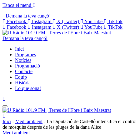
Tanca el menú
Demana la teva cançó!
Facebook
Instagram
X (Twitter)
YouTube
TikTok
Facebook
Instagram
X (Twitter)
YouTube
TikTok
Demana la teva cançó!
Inici
Programes
Notícies
Programació
Contacte
Equip
Història
Lo que sona!
Inici
-
Medi ambient
-
La Diputació de Castelló intensifica el control
de mosquits després de les pluges de la dana Alice
Medi ambient