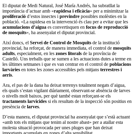
El diputat de Medi Natural, José María Andrés, ha subratllat la
importància d’actuar amb «
rapidesa i eficàcia
» per a minimitzar la
proliferació
d’estos insectes i
previndre
possibles molèsties en la
població. «La rapidesa en la intervenció és clau per a evitar que les
acumulacions d’aigua
es convertisquen en
focus de reproducció
de mosquits
«, ha assenyalat el diputat provincial.
Així doncs, el
Servei de Control de Mosquits
de la institució
provincial, ha reforçat, de manera immediata, el control de
mosquits
adults
, especialment, en les
zones litorals
de la província de
Castelló. Uns treballs que se sumen a les actuacions dutes a terme en
les últimes setmanes i que es van centrar en el control de
poblacions
larvàries
en totes les zones accessibles pels mitjans
terrestres i
aeris
.
Ara, el pas de la dana ha deixat terrenys totalment negats d’aigua,
els quals s’estan vigilant diàriament, observant-se absència de larves
o nivells molt baixos, per què també estan reforçant-se els
tractaments larvicides
si els resultats de la inspecció són positius en
presència de
larves
.
D’esta manera, el diputat provincial ha assenyalat que s’està actuant
«amb tots els mitjans que tenim al nostre abast» per a atallar esta
molesta situació provocada per unes pluges que han deixat
importants acumulats en zones d’alta sensibilitat.