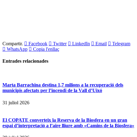
Compartir.
Facebook
Twitter
LinkedIn
Email
Telegram
WhatsApp
Copia l'enllaç
Entrades
relacionades
Marta Barrachina destina 1,7 milions a la recuperació dels
municipis afectats per l’incendi de la Vall d’Uixó
31 juliol 2026
El COPATE converteix la Reserva de la Biosfera en un gran
espai d’interpretació a l’aire lliure amb «Camins de la Biosfera»